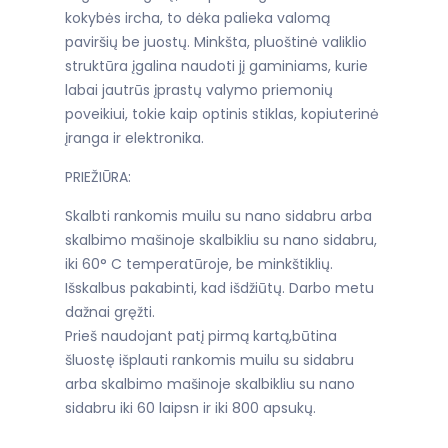
kokybės ircha, to dėka palieka valomą
paviršių be juostų. Minkšta, pluoštinė valiklio
struktūra įgalina naudoti jį gaminiams, kurie
labai jautrūs įprastų valymo priemonių
poveikiui, tokie kaip optinis stiklas, kopiuterinė
įranga ir elektronika.
PRIEŽIŪRA:
Skalbti rankomis muilu su nano sidabru arba
skalbimo mašinoje skalbikliu su nano sidabru,
iki 60° C temperatūroje, be minkštiklių.
Išskalbus pakabinti, kad išdžiūtų. Darbo metu
dažnai gręžti.
Prieš naudojant patį pirmą kartą,būtina
šluostę išplauti rankomis muilu su sidabru
arba skalbimo mašinoje skalbikliu su nano
sidabru iki 60 laipsn ir iki 800 apsukų.