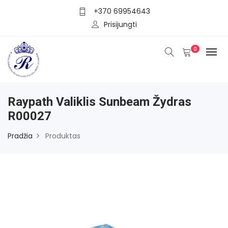
+370 69954643
Prisijungti
0
Raypath Valiklis Sunbeam Žydras
R00027
Pradžia
Produktas