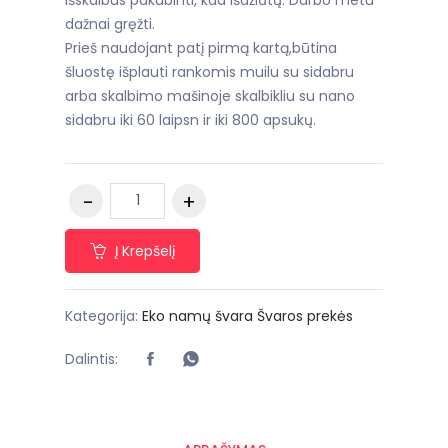
dažnai gręžti.
Prieš naudojant patį pirmą kartą,būtina
šluostę išplauti rankomis muilu su sidabru
arba skalbimo mašinoje skalbikliu su nano
sidabru iki 60 laipsn ir iki 800 apsukų.
Į Krepšelį
Kategorija:
Eko namų švara
Švaros prekės
Dalintis: