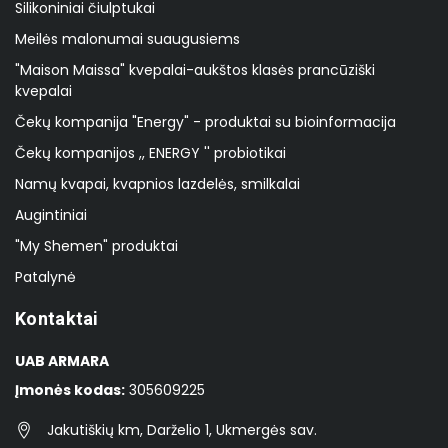
Silikoniniai čiulptukai
Meilės malonumai suaugusiems
"Maison Maissa" kvepalai-aukštos klasės prancūziški
kvepalai
Čekų kompanija "Energy" - produktai su bioinformacija
Čekų kompanijos ,, ENERGY '' probiotikai
Namų kvapai, kvapnios lazdelės, smilkalai
Augintiniai
"My Shemen" produktai
Patalynė
Kontaktai
UAB ARMARA
Įmonės kodas:
305609225
Jakutiškių km, Darželio 1, Ukmergės sav.