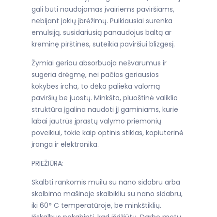
gali būti naudojamas įvairiems paviršiams,
nebijant jokių įbrėžimų. Puikiausiai surenka
emulsiją, susidariusią panaudojus baltą ar
kreminę pirštines, suteikia paviršiui blizgesį.
Žymiai geriau absorbuoja nešvarumus ir
sugeria drėgmę, nei pačios geriausios
kokybės ircha, to dėka palieka valomą
paviršių be juostų. Minkšta, pluoštinė valiklio
struktūra įgalina naudoti jį gaminiams, kurie
labai jautrūs įprastų valymo priemonių
poveikiui, tokie kaip optinis stiklas, kopiuterinė
įranga ir elektronika.
PRIEŽIŪRA:
Skalbti rankomis muilu su nano sidabru arba
skalbimo mašinoje skalbikliu su nano sidabru,
iki 60° C temperatūroje, be minkštiklių.
Išskalbus pakabinti, kad išdžiūtų. Darbo metu