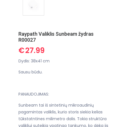
Raypath Valiklis Sunbeam žydras
R00027
€
27.99
Dydis: 38x41 cm
Sausu būdu.
PANAUDOJIMAS:
Sunbeam tai iš sintetinių mikroaudinių
pagamintas valiklis, kurio storis siekia kelias
tūkstatntines milimetro dalis. Tokia struktūra
valikliui suteikia ypatingo tankumo, ko dėka jis