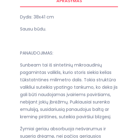
APRAŠYMAS
Dydis: 38x41 cm
Sausu būdu.
PANAUDOJIMAS:
Sunbeam tai iš sintetinių mikroaudinių
pagamintas valiklis, kurio storis siekia kelias
tūkstatntines milimetro dalis. Tokia struktūra
valikliui suteikia ypatingo tankumo, ko dėka jis
gali būti naudojamas įvairiems paviršiams,
nebijant jokių įbrėžimų. Puikiausiai surenka
emulsiją, susidariusią panaudojus baltą ar
kreminę pirštines, suteikia paviršiui blizgesį.
Žymiai geriau absorbuoja nešvarumus ir
sugeria drėgmę, nei pačios geriausios