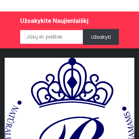
Užsakykite Naujienlaiškį
Užsakyti