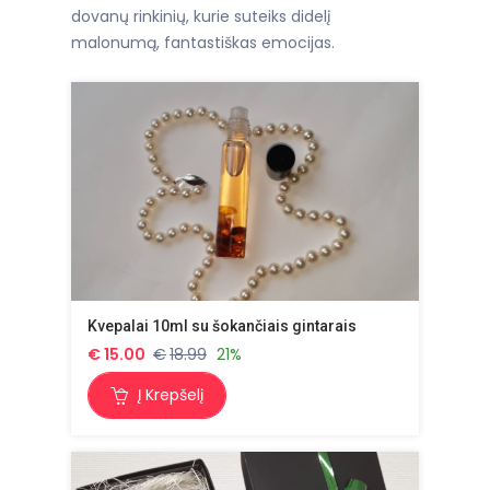
dovanų rinkinių, kurie suteiks didelį
malonumą, fantastiškas emocijas.
Kvepalai 10ml su šokančiais gintarais
€
15.00
€
18.99
21%
Į Krepšelį