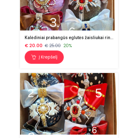
Kalėdiniai prabangūs eglutės žaisliukai rinkinys nr 1.
€
20.00
€
25.00
20%
Į Krepšelį