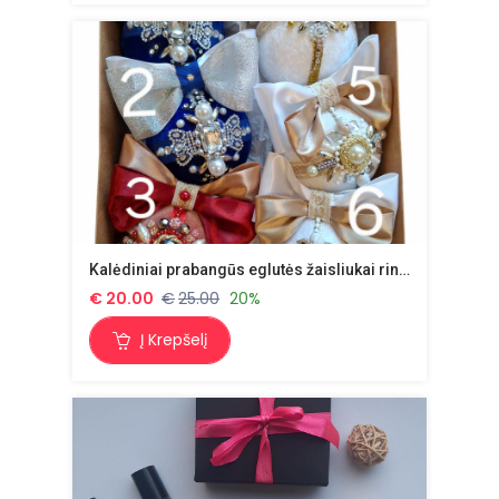
Kalėdiniai prabangūs eglutės žaisliukai rinkinys nr 3.
€
20.00
€
25.00
20%
Į Krepšelį