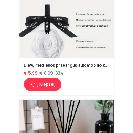
Dievų medienos prabangus automobilio kvapas
€
5.99
€
8.99
33%
Į Krepšelį