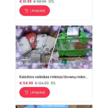
€
61.99
€
68.99
10%
Į Krepšelį
Kalėdinis vaikiškas rinkinys/dovanų rinkinys Nr.33 + dovana
€
114.99
€
124.99
8%
Į Krepšelį