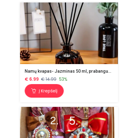
Namų kvapas- Jazminas 50 ml, prabangus buteliukas su lazdelėmis
€
6.99
€
14.99
53%
Į Krepšelį