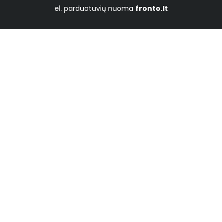
el. parduotuvių nuoma
fronto.lt