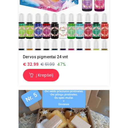
Dervos pigmentai 24 vnt
€
32.99
€
61.99
47%
Į Krepšelį