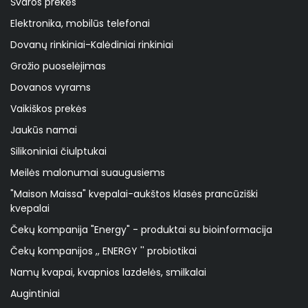
Švaros prekės
Elektronika, mobilūs telefonai
Dovanų rinkiniai-Kalėdiniai rinkiniai
Grožio puoselėjimas
Dovanos vyrams
Vaikiškos prekės
Jaukūs namai
Silikoniniai čiulptukai
Meilės malonumai suaugusiems
"Maison Maissa" kvepalai-aukštos klasės prancūziški
kvepalai
Čekų kompanija "Energy" - produktai su bioinformacija
Čekų kompanijos ,, ENERGY '' probiotikai
Namų kvapai, kvapnios lazdelės, smilkalai
Augintiniai