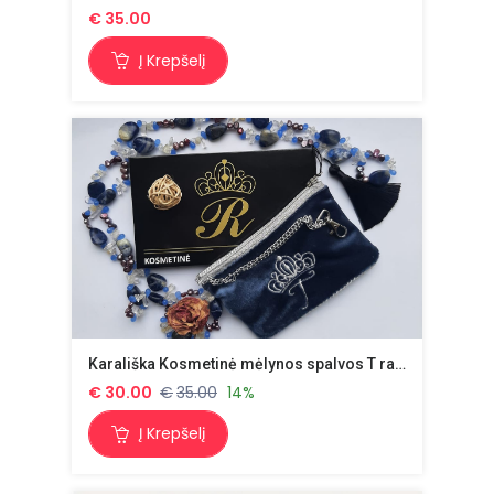
€
35.00
Į Krepšelį
Karališka Kosmetinė mėlynos spalvos T raidė sidabrinė
€
30.00
€
35.00
14%
Į Krepšelį