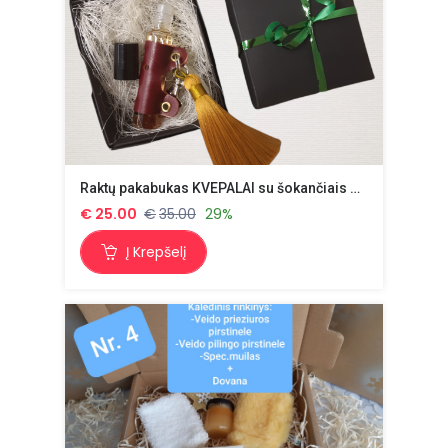
Raktų pakabukas KVEPALAI su šokančiais gintarais ,,Nuostabi moteris,,
€
25.00
€
35.00
29%
Į Krepšelį