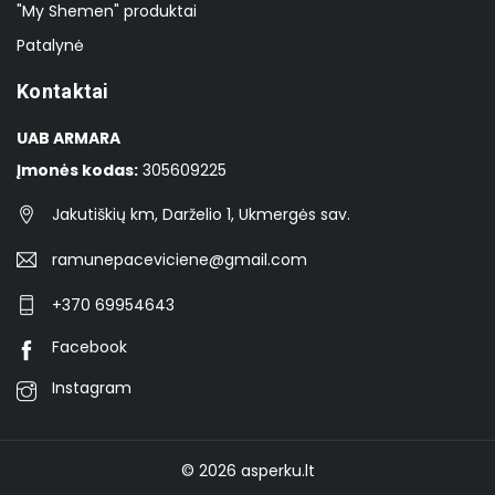
"My Shemen" produktai
Patalynė
Kontaktai
UAB ARMARA
Įmonės kodas:
305609225
Jakutiškių km, Darželio 1, Ukmergės sav.
ramunepaceviciene@gmail.com
+370 69954643
Facebook
Instagram
© 2026
asperku.lt