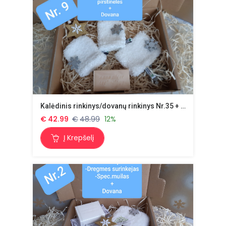
Kalėdinis rinkinys/dovanų rinkinys Nr.35 + dovana
€
42.99
€
48.99
12%
Į Krepšelį