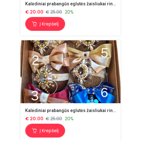
Kalėdiniai prabangūs eglutės žaisliukai rinkinys nr 2.
€
20.00
€
25.00
20%
Į Krepšelį
Kalėdiniai prabangūs eglutės žaisliukai rinkinys nr 3.
€
20.00
€
25.00
20%
Į Krepšelį