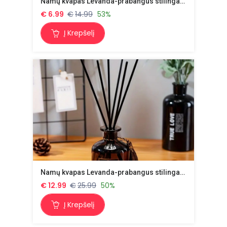
Namų kvapas Levanda-prabangus stilingas buteliukas su lazdelėmis -50ml
€
6.99
€
14.99
53%
Į Krepšelį
Namų kvapas Levanda-prabangus stilingas buteliukas su lazdelėmis -50ml-2 vnt
€
12.99
€
25.99
50%
Į Krepšelį