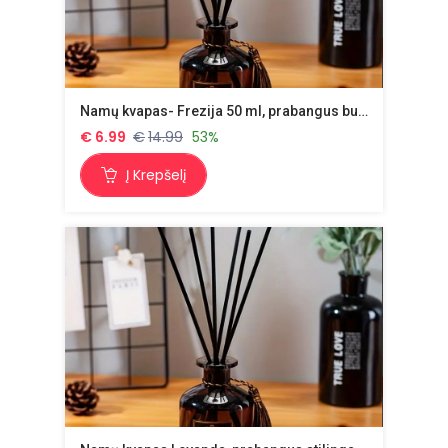
Namų kvapas- Frezija 50 ml, prabangus buteliukas su lazdelėmis
€
6.99
€
14.99
53%
Į Krepšelį