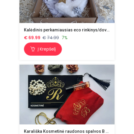
Kalėdinis perkamiausias eco rinkinys/dovanų rinkinys Nr.29 + dovana
€
69.99
€
74.99
7%
Į Krepšelį
Karališka Kosmetinė raudonos spalvos B auksinė raidė