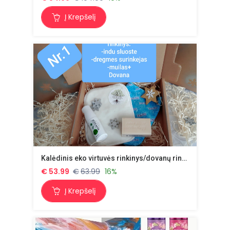
Į Krepšelį
Kalėdinis eko virtuvės rinkinys/dovanų rinkinys Nr.27 +dovana
€
53.99
€
63.99
16%
Į Krepšelį