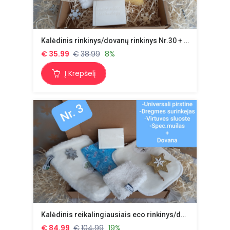
Kalėdinis rinkinys/dovanų rinkinys Nr.30 + dovana
€
35.99
€
38.99
8%
Į Krepšelį
Kalėdinis reikalingiausiais eco rinkinys/dovanų rinkinys Nr.28+dovana
€
84.99
€
104.99
19%