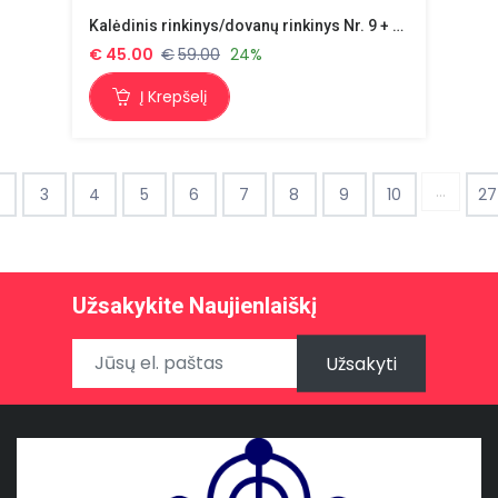
Kalėdinis rinkinys/dovanų rinkinys Nr. 9 + dovana
€
45.00
€
59.00
24%
Į Krepšelį
...
3
4
5
6
7
8
9
10
27
Užsakykite Naujienlaiškį
Užsakyti