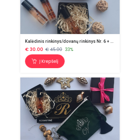
Kalėdinis rinkinys/dovanų rinkinys Nr. 6 + dovana
€
30.00
€
45.00
33%
Į Krepšelį