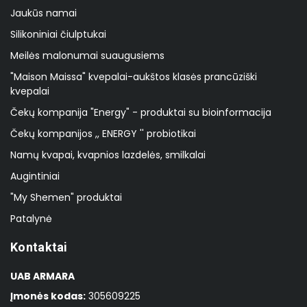
Jaukūs namai
Silikoniniai čiulptukai
Meilės malonumai suaugusiems
"Maison Maissa" kvepalai-aukštos klasės prancūziški
kvepalai
Čekų kompanija "Energy" - produktai su bioinformacija
Čekų kompanijos ,, ENERGY '' probiotikai
Namų kvapai, kvapnios lazdelės, smilkalai
Augintiniai
"My Shemen" produktai
Patalynė
Kontaktai
UAB ARMARA
Įmonės kodas:
305609225