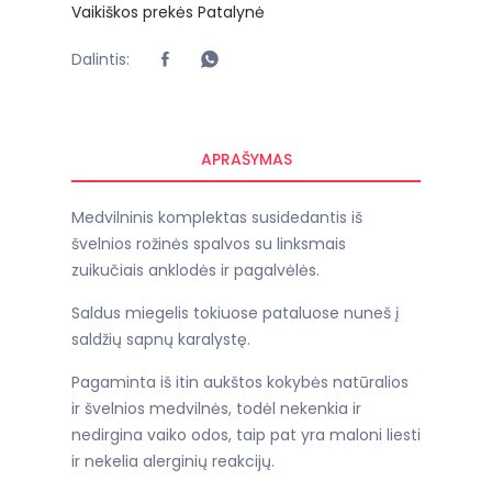
Vaikiškos prekės
Patalynė
Dalintis:
APRAŠYMAS
Medvilninis komplektas susidedantis iš
švelnios rožinės spalvos su linksmais
zuikučiais anklodės ir pagalvėlės.
Saldus miegelis tokiuose pataluose nuneš į
saldžių sapnų karalystę.
Pagaminta iš itin aukštos kokybės natūralios
ir švelnios medvilnės, todėl nekenkia ir
nedirgina vaiko odos, taip pat yra maloni liesti
ir nekelia alerginių reakcijų.