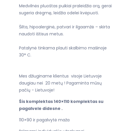
Medvilnės pluoštas puikiai praleidžia orą, gerai
sugeria drėgmę, leidžia odelei kvėpuoti.
Šilta, hipoalerginė, patvari ir ilgaamžė – skirta
naudoti ištisus metus.
Patalynė tinkama plauti skalbimo mašinoje
30° C.
Mes džiuginame klientus visoje Lietuvoje
daugiau nei 20 metų ! Pagaminta mūsų
pačių - Lietuvoje!
Šis komplektas 140×110 komplektas su
pagalvele didesne .
110×90 ir pagalvytė maža