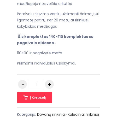
medžiagoje nesiveičia erkutės.
Patalynių siuvimo verslu užsimanti šeima ,turi
ilgametę patirtį. Per 20 metų atsirinkusi
kokybiškas medžiagas
Šis komplektas 140×110 komplektas su
pagalvele didesne .
110×90 ir pagalvytė maža
Priimami individualūs užsakymai.
Į Krepšelį
Kategorija:
Dovanų rinkiniai-Kalėdiniai rinkiniai