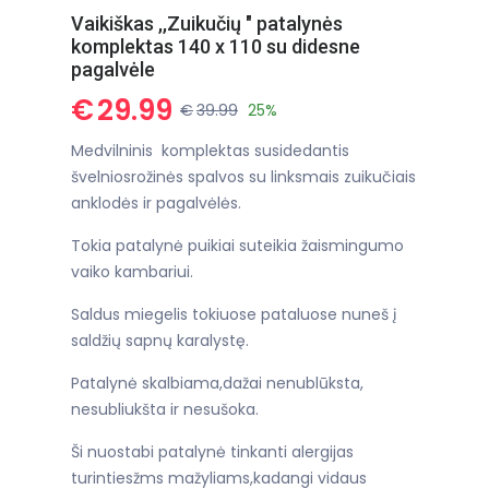
Vaikiškas ,,Zuikučių " patalynės
komplektas 140 x 110 su didesne
pagalvėle
€
29.99
€
39.99
25%
Medvilninis komplektas susidedantis
švelniosrožinės spalvos su linksmais zuikučiais
anklodės ir pagalvėlės.
Tokia patalynė puikiai suteikia žaismingumo
vaiko kambariui.
Saldus miegelis tokiuose pataluose nuneš į
saldžių sapnų karalystę.
Patalynė skalbiama,dažai nenublūksta,
nesubliukšta ir nesušoka.
Ši nuostabi patalynė tinkanti alergijas
turintiesžms mažyliams,kadangi vidaus