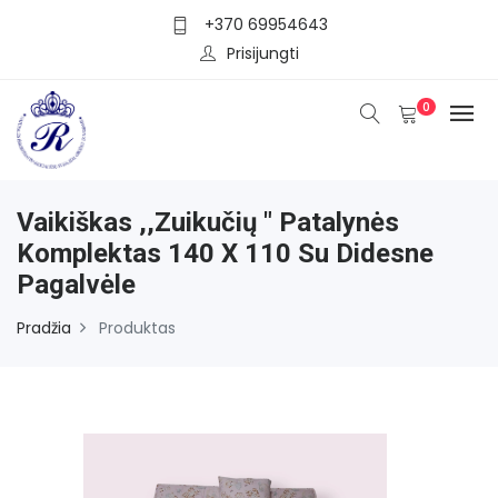
+370 69954643
Prisijungti
0
Vaikiškas ,,Zuikučių " Patalynės
Komplektas 140 X 110 Su Didesne
Pagalvėle
Pradžia
Produktas