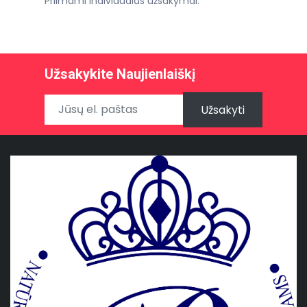
Priimami individualūs užsakymai.
Užsakykite Naujienlaiškį
Užsakyti