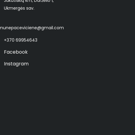
Jakutiškių km, Darželio 1,
Ukmergės sav.
munepaceviciene@gmail.com
+370 69954643
Facebook
Instagram