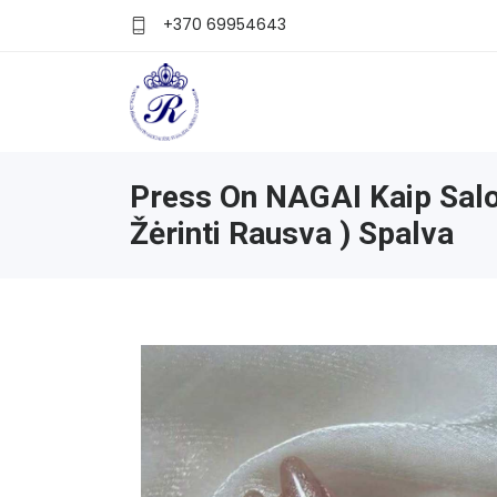
+370 69954643
Press On NAGAI Kaip Salo
Žėrinti Rausva ) Spalva