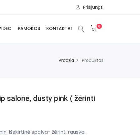
Prisijungti
0
VIDEO
PAMOKOS
KONTAKTAI
Pradžia
Produktas
 salone, dusty pink ( žėrinti
n. Išskirtinė spalva- žėrinti rausva .