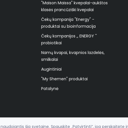
"Maison Maissa" kvepalai-aukštos
klasės prancūziški kvepalai
Čekų kompanija "Energy" -
produktai su bioinformacija
Čekų kompanijos ,, ENERGY ''
probiotikai
Namų kvapai, kvapnios lazdelės,
smilkalai
Augintiniai
"My Shemen" produktai
Patalynė
udojantis šia svetaine. Spauskite „Patvirtinti“, jog perskaitėte i