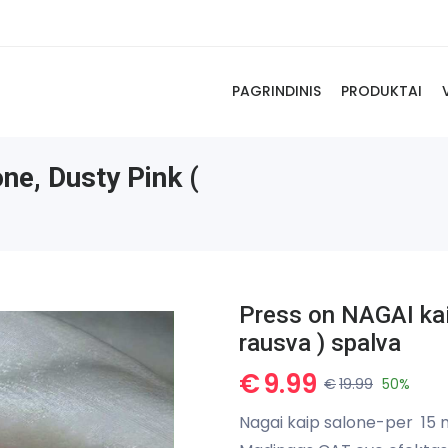
PAGRINDINIS
PRODUKTAI
ne, Dusty Pink (
Press on NAGAI kaip
rausva ) spalva
€
9.99
€
19.99
50%
Nagai kaip salone-per 15 mi