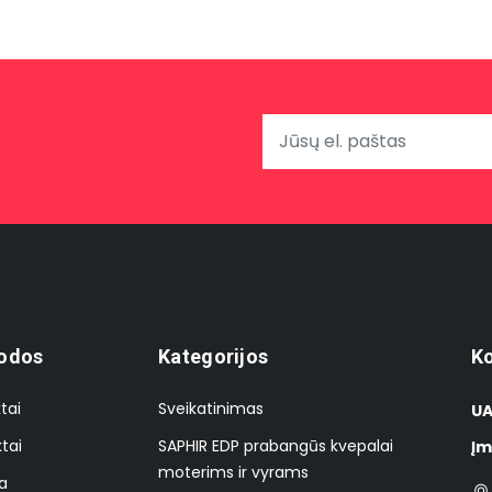
odos
Kategorijos
Ko
tai
Sveikatinimas
UA
tai
SAPHIR EDP prabangūs kvepalai
Įm
moterims ir vyrams
a