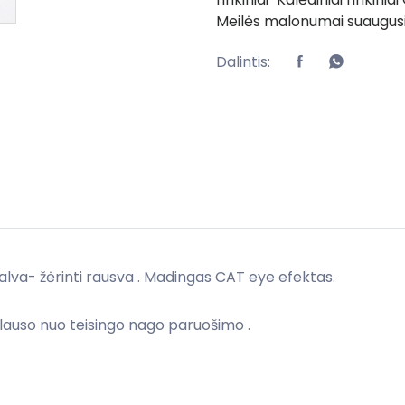
Meilės malonumai suaugu
Dalintis:
palva- žėrinti rausva . Madingas CAT eye efektas.
iklauso nuo teisingo nago paruošimo .