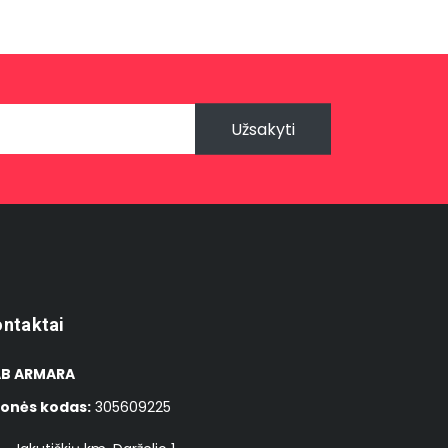
Užsakyti
ntaktai
B ARMARA
onės kodas:
305609225