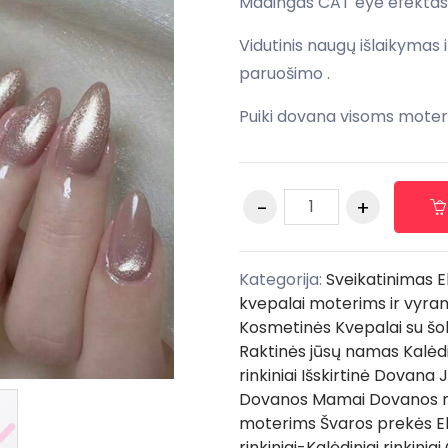
Madingas CAT eye efektas
Vidutinis naugų išlaikymas i
paruošimo .
Puiki dovana visoms moter
Kategorija:
Sveikatinimas
E
kvepalai moterims ir vyra
Kosmetinės
Kvepalai su šo
Raktinės jūsų namas
Kalėdi
rinkiniai
Išskirtinė Dovana J
Dovanos Mamai
Dovanos 
moterims
Švaros prekės
E
rinkiniai-Kalėdiniai rinkiniai