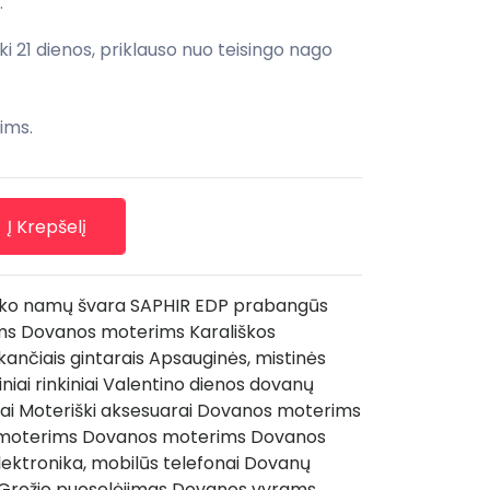
.
ki 21 dienos, priklauso nuo teisingo nago
ims.
Į Krepšelį
ko namų švara
SAPHIR EDP prabangūs
ms
Dovanos moterims
Karališkos
kančiais gintarais
Apsauginės, mistinės
niai rinkiniai
Valentino dienos dovanų
ai
Moteriški aksesuarai
Dovanos moterims
moterims
Dovanos moterims
Dovanos
lektronika, mobilūs telefonai
Dovanų
Grožio puoselėjimas
Dovanos vyrams