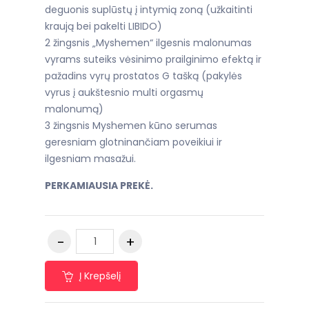
deguonis suplūstų į intymią zoną (užkaitinti
kraują bei pakelti LIBIDO)
2 žingsnis „Myshemen“ ilgesnis malonumas
vyrams suteiks vėsinimo prailginimo efektą ir
pažadins vyrų prostatos G tašką (pakylės
vyrus į aukštesnio multi orgasmų
malonumą)
3 žingsnis Myshemen kūno serumas
geresniam glotninančiam poveikiui ir
ilgesniam masažui.
PERKAMIAUSIA PREKĖ.
Į Krepšelį