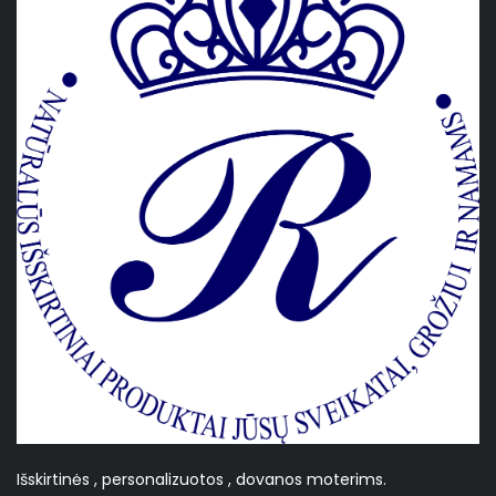
Išskirtinės , personalizuotos , dovanos moterims.