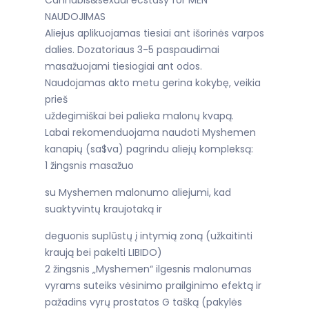
Cannabis&sexual ecstasy for MEN
NAUDOJIMAS
Aliejus aplikuojamas tiesiai ant išorinės varpos
dalies. Dozatoriaus 3-5 paspaudimai
masažuojami tiesiogiai ant odos.
Naudojamas akto metu gerina kokybę, veikia
prieš
uždegimiškai bei palieka malonų kvapą.
Labai rekomenduojama naudoti Myshemen
kanapių (sa$va) pagrindu aliejų kompleksą:
1 žingsnis masažuo
su Myshemen malonumo aliejumi, kad
suaktyvintų kraujotaką ir
deguonis suplūstų į intymią zoną (užkaitinti
kraują bei pakelti LIBIDO)
2 žingsnis „Myshemen“ ilgesnis malonumas
vyrams suteiks vėsinimo prailginimo efektą ir
pažadins vyrų prostatos G tašką (pakylės