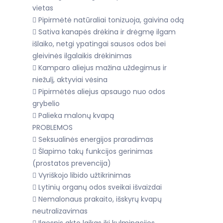
vietas
 Pipirmėtė natūraliai tonizuoja, gaivina odą
 Sativa kanapės drėkina ir drėgmę ilgam
išlaiko, netgi ypatingai sausos odos bei
gleivinės ilgalaikis drėkinimas
 Kamparo aliejus mažina uždegimus ir
niežulį, aktyviai vėsina
 Pipirmėtės aliejus apsaugo nuo odos
grybelio
 Palieka malonų kvapą
PROBLEMOS
 Seksualinės energijos praradimas
 Šlapimo takų funkcijos gerinimas
(prostatos prevencija)
 Vyriškojo libido užtikrinimas
 Lytinių organų odos sveikai išvaizdai
 Nemalonaus prakaito, išskyrų kvapų
neutralizavimas