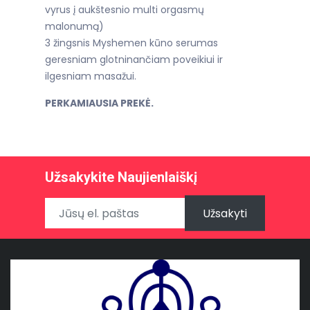
vyrus į aukštesnio multi orgasmų
malonumą)
3 žingsnis Myshemen kūno serumas
geresniam glotninančiam poveikiui ir
ilgesniam masažui.
PERKAMIAUSIA PREKĖ.
Užsakykite Naujienlaiškį
Užsakyti