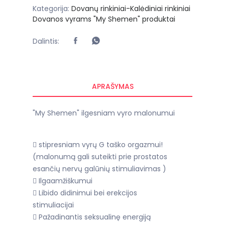
Kategorija:
Dovanų rinkiniai-Kalėdiniai rinkiniai
Dovanos vyrams
"My Shemen" produktai
Dalintis:
APRAŠYMAS
"My Shemen" ilgesniam vyro malonumui
 stipresniam vyrų G taško orgazmui!
(malonumą gali suteikti prie prostatos
esančių nervų galūnių stimuliavimas )
 Ilgaamžiškumui
 Libido didinimui bei erekcijos
stimuliacijai
 Pažadinantis seksualinę energiją