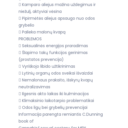
 Kamparo aliejus mažina uždegimus ir
niežulį, aktyviai vėsina
 Pipirmėtės aliejus apsaugo nuo odos
grybelio
 Palieka malonų kvapą
PROBLEMOS
 Seksualinės energijos praradimas
 Šlapimo takų funkcijos gerinimas
(prostatos prevencija)
 Vyriškojo libido užtikrinimas
 Lytinių organų odos sveikai išvaizdai
 Nemalonaus prakaito, išskyrų kvapų
neutralizavimas
 Ilgesnis akto laikas iki kulminacijos
 Klimaksinio laikotarpio problematikai
 Odos ligų bei grybelių prevencijai
Informacija parengta remiantis C.Dunning
book of