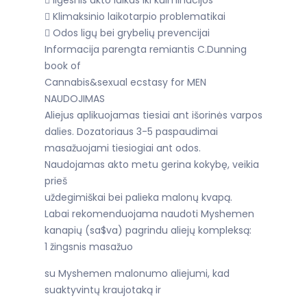
 Ilgesnis akto laikas iki kulminacijos
 Klimaksinio laikotarpio problematikai
 Odos ligų bei grybelių prevencijai
Informacija parengta remiantis C.Dunning
book of
Cannabis&sexual ecstasy for MEN
NAUDOJIMAS
Aliejus aplikuojamas tiesiai ant išorinės varpos
dalies. Dozatoriaus 3-5 paspaudimai
masažuojami tiesiogiai ant odos.
Naudojamas akto metu gerina kokybę, veikia
prieš
uždegimiškai bei palieka malonų kvapą.
Labai rekomenduojama naudoti Myshemen
kanapių (sa$va) pagrindu aliejų kompleksą:
1 žingsnis masažuo
su Myshemen malonumo aliejumi, kad
suaktyvintų kraujotaką ir