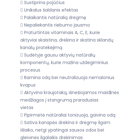
 Sustiprina pojūčius
 Unikalus šaldanis efektas
 Palaikantis natūralią drėgmę
 Nepaliekantis riebumo jausmo
 Praturtintas vitaminais A, C, E, kurie
aktyviai skaistina, drėkina ir skatina sklandų
kanalų pratekėjimą
 Sudėtyje gausu aktyvių natūralių
komponentų, kurie mažina uždegiminius
procesus
 Ramina odą bei neutralizuoja nemalonius
kvapus
 Aktyvina kraujotaką, išnešiojamos mais$nės
medžiagos į stangrumą praradusias
vietas
 Pipirmėtė natūraliai tonizuoja, gaivina odą
 Sativa kanapės drėkina ir drėgmę ilgam
išlaiko, netgi ypatingai sausos odos bei
gleivinės ilgalaikis drėkinimas