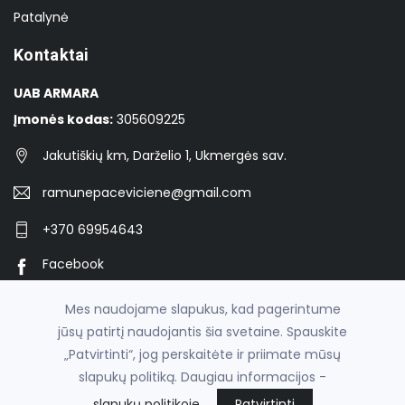
Patalynė
Kontaktai
UAB ARMARA
Įmonės kodas:
305609225
Jakutiškių km, Darželio 1, Ukmergės sav.
ramunepaceviciene@gmail.com
+370 69954643
Facebook
Instagram
Mes naudojame slapukus, kad pagerintume
jūsų patirtį naudojantis šia svetaine. Spauskite
„Patvirtinti“, jog perskaitėte ir priimate mūsų
© 2026
asperku.lt
slapukų politiką. Daugiau informacijos -
el. parduotuvių nuoma
fronto.lt
slapukų politikoje
Patvirtinti