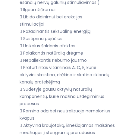
esančių nervų galūnių stimuliavimas )
 Ilgaamžiškumui
 Libido didinimui bei erekcijos
stimuliacijai
 Pažadinantis seksualinę energiją
 Sustiprina pojūčius
 Unikalus šaldanis efektas
 Palaikantis natūralią drėgmę
 Nepaliekantis riebumo jausmo
 Praturtintas vitaminais A, C, E, kurie
aktyviai skaistina, drėkina ir skatina sklandų
kanalų pratekėjimą
 Sudėtyje gausu aktyvių natūralių
komponentų, kurie mažina uždegiminius
procesus
 Ramina odą bei neutralizuoja nemalonius
kvapus
 Aktyvina kraujotaką, išnešiojamos mais$nės
medžiagos į stangrumą praradusias