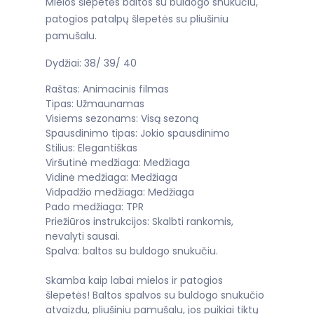
Mielos šlepetės baltos su buldogo snukučiu,
patogios patalpų šlepetės su pliušiniu
pamušalu.
Dydžiai: 38/ 39/ 40
Raštas: Animacinis filmas
Tipas: Užmaunamas
Visiems sezonams: Visą sezoną
Spausdinimo tipas: Jokio spausdinimo
Stilius: Elegantiškas
Viršutinė medžiaga: Medžiaga
Vidinė medžiaga: Medžiaga
Vidpadžio medžiaga: Medžiaga
Pado medžiaga: TPR
Priežiūros instrukcijos: Skalbti rankomis,
nevalyti sausai.
Spalva: baltos su buldogo snukučiu.
Skamba kaip labai mielos ir patogios
šlepetės! Baltos spalvos su buldogo snukučio
atvaizdu, pliušiniu pamušalu, jos puikiai tiktų