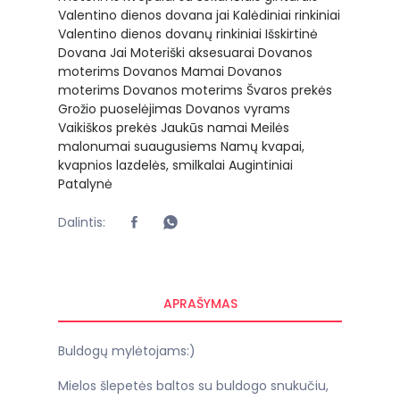
Valentino dienos dovana jai
Kalėdiniai rinkiniai
Valentino dienos dovanų rinkiniai
Išskirtinė
Dovana Jai
Moteriški aksesuarai
Dovanos
moterims
Dovanos Mamai
Dovanos
moterims
Dovanos moterims
Švaros prekės
Grožio puoselėjimas
Dovanos vyrams
Vaikiškos prekės
Jaukūs namai
Meilės
malonumai suaugusiems
Namų kvapai,
kvapnios lazdelės, smilkalai
Augintiniai
Patalynė
Dalintis:
APRAŠYMAS
Buldogų mylėtojams:)
Mielos šlepetės baltos su buldogo snukučiu,