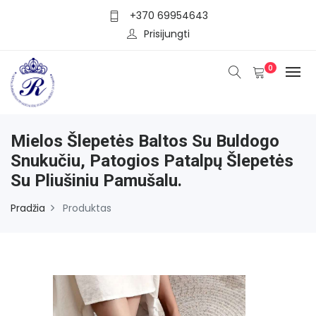
+370 69954643
Prisijungti
0
Mielos Šlepetės Baltos Su Buldogo
Snukučiu, Patogios Patalpų Šlepetės
Su Pliušiniu Pamušalu.
Pradžia
Produktas