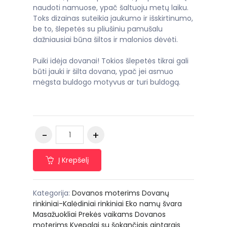
naudoti namuose, ypač šaltuoju metų laiku.
Toks dizainas suteikia jaukumo ir išskirtinumo,
be to, šlepetės su pliušiniu pamušalu
dažniausiai būna šiltos ir malonios dėvėti.
Puiki idėja dovanai! Tokios šlepetės tikrai gali
būti jauki ir šilta dovana, ypač jei asmuo
mėgsta buldogo motyvus ar turi buldogą.
Į Krepšelį
Kategorija:
Dovanos moterims
Dovanų
rinkiniai-Kalėdiniai rinkiniai
Eko namų švara
Masažuokliai
Prekės vaikams
Dovanos
moterims
Kvepalai su šokančiais gintarais