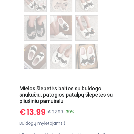
Mielos šlepetės baltos su buldogo
snukučiu, patogios patalpų šlepetės su
pliušiniu pamušalu.
€
13.99
€
22.99
39%
Buldogų mylėtojams:)