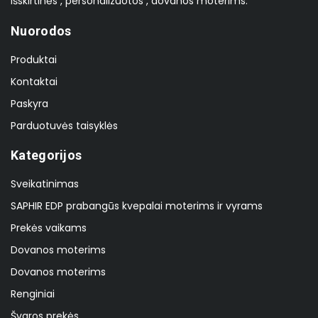
Išskirtinės , personalizuotos , dovanos moterims.
Nuorodos
Produktai
Kontaktai
Paskyra
Parduotuvės taisyklės
Kategorijos
Sveikatinimas
SAPHIR EDP prabangūs kvepalai moterims ir vyrams
Prekės vaikams
Dovanos moterims
Dovanos moterims
Renginiai
Švaros prekės