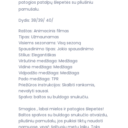
patogios patalpų šlepetės su pliušiniu
pamušalu.
Dydis: 38/39/ 40/
Raštas: Animacinis filmas
Tipas: Užmaunamas
Visiems sezonams: Visą sezoną
Spausdinimo tipas: Jokio spausdinimo
Stilius: Elegantiškas
Viršutinė medžiaga: Medžiaga
Vidinė medžiaga: Medžiaga
Vidpadžio medžiaga: Medžiaga
Pado medžiaga: TPR
Priežiūros instrukcijos: Skalbti rankomis,
nevalyti sausai.
Spalva: baltos su buldogo snukučiu.
Smagios , labai mielos ir patogios šlepetės!
Baltos spalvos su buldogo snukučio atvaizdu,
pliušiniu pamušalu, jos puikiai tiktų naudoti
namuose, ypač šaltuoju metų laiku. Toks