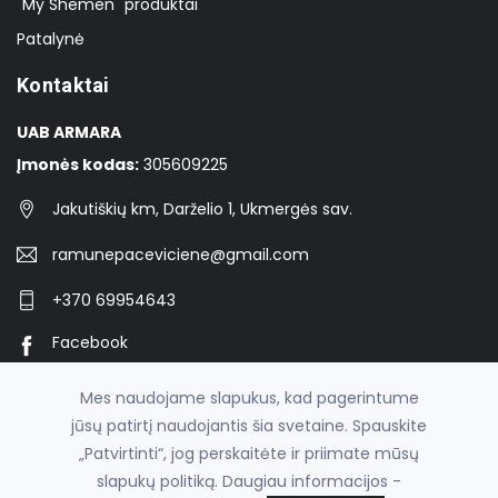
"My Shemen" produktai
Patalynė
Kontaktai
UAB ARMARA
Įmonės kodas:
305609225
Jakutiškių km, Darželio 1, Ukmergės sav.
ramunepaceviciene@gmail.com
+370 69954643
Facebook
Instagram
Mes naudojame slapukus, kad pagerintume
jūsų patirtį naudojantis šia svetaine. Spauskite
„Patvirtinti“, jog perskaitėte ir priimate mūsų
© 2026
asperku.lt
slapukų politiką. Daugiau informacijos -