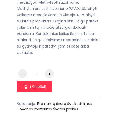
medžiagos: Methylisothiazolinone,
Methylchloroisothiazolinone PAVOJUS: laikyti
vaikams nepasiekiamoje vietoje. Nemaišyti
su kitais produktais. Dirgina akis. Jeigu pateks
į akis, keletą minučių atsargiai skalauti
vandeniu. Kontaktinius lęšius išimti ir toliau
skalauti. Jeigu dirginimas nepraeina, susisiekti
su gydytoju ir parodyti jam etiketę arba
pakuotę.
Į Krepšelį
Kategorija:
Eko namų švara
Sveikatinimas
Dovanos moterims
Švaros prekės