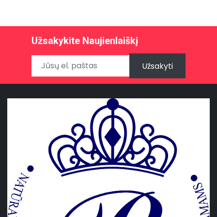
Užsakykite Naujienlaiškį
Užsakyti