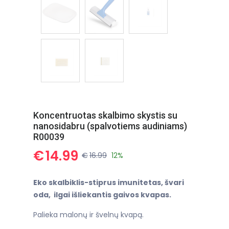
Koncentruotas skalbimo skystis su
nanosidabru (spalvotiems audiniams)
R00039
€
14.99
€
16.99
12%
Eko skalbiklis-stiprus imunitetas, švari
oda, ilgai išliekantis gaivos kvapas.
Palieka malonų ir švelnų kvapą.