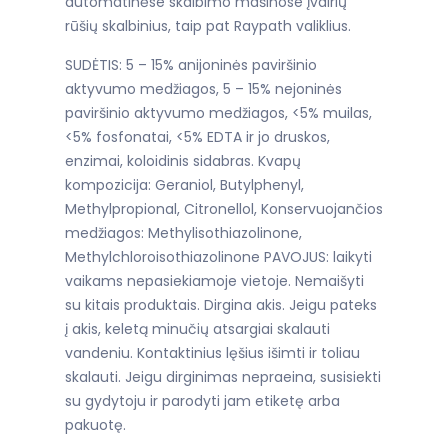
automatinėse skalbimo mašinose įvairių
rūšių skalbinius, taip pat Raypath valiklius.
SUDĖTIS: 5 – 15% anijoninės paviršinio
aktyvumo medžiagos, 5 – 15% nejoninės
paviršinio aktyvumo medžiagos, <5% muilas,
<5% fosfonatai, <5% EDTA ir jo druskos,
enzimai, koloidinis sidabras. Kvapų
kompozicija: Geraniol, Butylphenyl,
Methylpropional, Citronellol, Konservuojančios
medžiagos: Methylisothiazolinone,
Methylchloroisothiazolinone PAVOJUS: laikyti
vaikams nepasiekiamoje vietoje. Nemaišyti
su kitais produktais. Dirgina akis. Jeigu pateks
į akis, keletą minučių atsargiai skalauti
vandeniu. Kontaktinius lęšius išimti ir toliau
skalauti. Jeigu dirginimas nepraeina, susisiekti
su gydytoju ir parodyti jam etiketę arba
pakuotę.