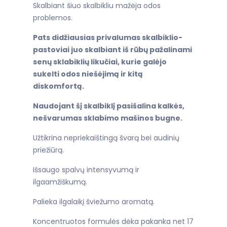
Skalbiant šiuo skalbikliu mažėja odos
problemos.
Pats didžiausias privalumas skalbiklio-
pastoviai juo skalbiant iš rūbų pažalinami
senų sklabiklių likučiai, kurie galėjo
sukelti odos niešėjimą ir kitą
diskomfortą.
Naudojant šį skalbiklį pasišalina kalkės,
nešvarumas sklabimo mašinos bugne.
Užtikrina nepriekaištingą švarą bei audinių
priežiūrą.
Išsaugo spalvų intensyvumą ir
ilgaamžiškumą.
Palieka ilgalaikį šviežumo aromatą.
Koncentruotos formulės dėka pakanka net 17