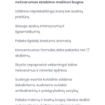
nešvarumas sklabimo mašinos bugne.
Užtikrina nepriekaištingą švarą bei audinių
priežiūrą.
Išsaugo spalvų intensyvumą ir
ilgaamžiškumą.
Palieka ilgalaikį šviežumo aromatą.
Koncentruotos formulės dėka pakanka net 17
skalbimų.
Skystis nepaprastai veiksmingai šalina
nešvarumus ir neteršia aplinkos.
Sudėtyje esantis koloidinis sidabras
išskalbtiems audiniams suteikia
antibakterinių ir priešgrybelinių savybių.
Palieka malonų ir švelnų kvapą. Idealus skalbti