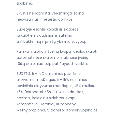
skalbimų.
Skystis nepaprastai veiksmingai šalina
nešvarumus ir neteršia aplinkos.
Sudėtyje esantis koloidinis sidabras
išskalbtiems audiniams suteikia
antibakterinių ir priešgrybelinių savybių.
Palieka malonų ir švelnų kvapą. Idealus skalbti
automatinėse skalbimo mašinose įvairių
rūšių skalbinius, taip pat Raypath valiklius.
SUDĖTIS: 5 – 15% anijoninės paviršinio
aktyvumo medžiagos, 5 – 15% nejoninės
paviršinio aktyvumo medžiagos, <5% muilas,
<5% fosfonatai, <5% EDTA ir jo druskos,
enzimai, koloidinis sidabras. Kvapų
kompozicija: Geraniol, Butylphenyl,
Methylpropional, Citronellol, Konservuojančios