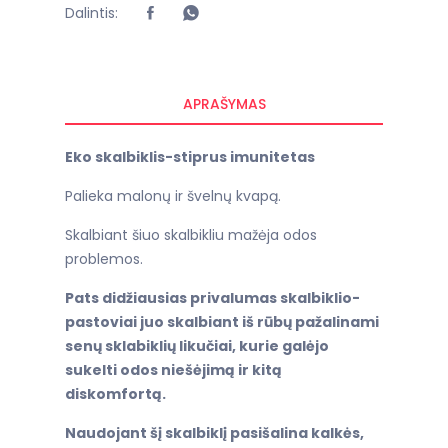
Dalintis:
APRAŠYMAS
Eko skalbiklis-stiprus imunitetas
Palieka malonų ir švelnų kvapą.
Skalbiant šiuo skalbikliu mažėja odos
problemos.
Pats didžiausias privalumas skalbiklio-
pastoviai juo skalbiant iš rūbų pažalinami
senų sklabiklių likučiai, kurie galėjo
sukelti odos niešėjimą ir kitą
diskomfortą.
Naudojant šį skalbiklį pasišalina kalkės,