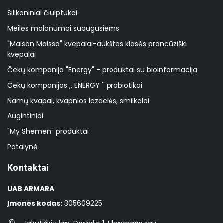
Silikoniniai čiulptukai
Meilės malonumai suaugusiems
"Maison Maissa" kvepalai-aukštos klasės prancūziški
kvepalai
Čekų kompanija "Energy" - produktai su bioinformacija
Čekų kompanijos ,, ENERGY '' probiotikai
Namų kvapai, kvapnios lazdelės, smilkalai
Augintiniai
"My Shemen" produktai
Patalynė
Kontaktai
UAB ARMARA
Įmonės kodas:
305609225
Jakutiškių km, Darželio 1, Ukmergės sav.