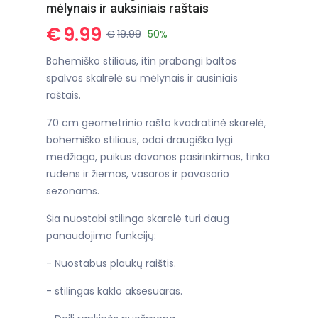
mėlynais ir auksiniais raštais
€
9.99
€
19.99
50%
Bohemiško stiliaus, itin prabangi baltos
spalvos skalrelė su mėlynais ir ausiniais
raštais.
70 cm geometrinio rašto kvadratinė skarelė,
bohemiško stiliaus, odai draugiška lygi
medžiaga, puikus dovanos pasirinkimas, tinka
rudens ir žiemos, vasaros ir pavasario
sezonams.
Šia nuostabi stilinga skarelė turi daug
panaudojimo funkcijų:
- Nuostabus plaukų raištis.
- stilingas kaklo aksesuaras.