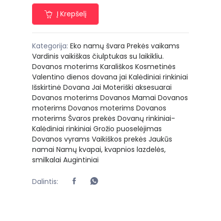
Į Krepšelį
Kategorija:
Eko namų švara
Prekės vaikams
Vardinis vaikiškas čiulptukas su laikikliu.
Dovanos moterims
Karališkos Kosmetinės
Valentino dienos dovana jai
Kalėdiniai rinkiniai
Išskirtinė Dovana Jai
Moteriški aksesuarai
Dovanos moterims
Dovanos Mamai
Dovanos
moterims
Dovanos moterims
Dovanos
moterims
Švaros prekės
Dovanų rinkiniai-
Kalėdiniai rinkiniai
Grožio puoselėjimas
Dovanos vyrams
Vaikiškos prekės
Jaukūs
namai
Namų kvapai, kvapnios lazdelės,
smilkalai
Augintiniai
Dalintis: