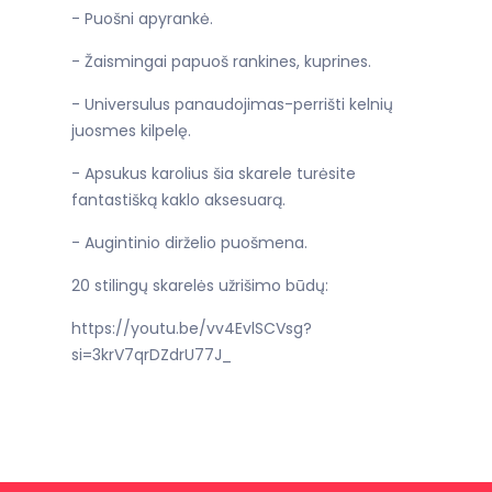
- Puošni apyrankė.
- Žaismingai papuoš rankines, kuprines.
- Universulus panaudojimas-perrišti kelnių
juosmes kilpelę.
- Apsukus karolius šia skarele turėsite
fantastišką kaklo aksesuarą.
- Augintinio dirželio puošmena.
20 stilingų skarelės užrišimo būdų:
https://youtu.be/vv4EvlSCVsg?
si=3krV7qrDZdrU77J_