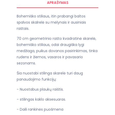
APRAŠYMAS
Bohemiško stiliaus, itin prabangi baltos
spalvos skalrelė su mėlynais ir ausiniais
raštais.
70 cm geometrinio rašto kvadratinė skarelė,
bohemiško stiliaus, odai draugiška lygi
medžiaga, puikus dovanos pasirinkimas, tinka
rudens ir žiemos, vasaros ir pavasario
sezonams.
Šia nuostabi stilinga skarelė turi daug
panaudojimo funkcijų:
- Nuostabus plaukų raištis.
- stilingas kaklo aksesuaras.
- Daili rankinės puošmena