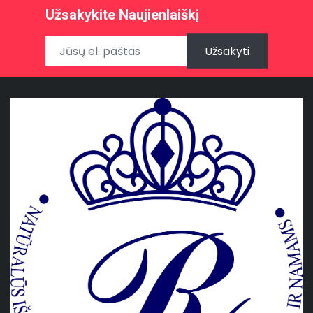
Užsakykite Naujienlaiškį
Užsakyti