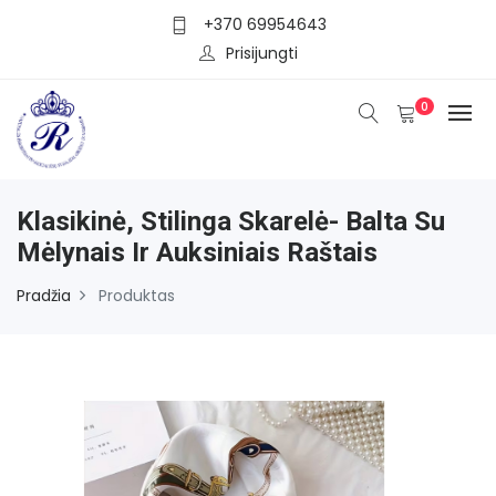
+370 69954643
Prisijungti
0
Klasikinė, Stilinga Skarelė- Balta Su
Mėlynais Ir Auksiniais Raštais
Pradžia
Produktas