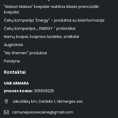
"Maison Maissa" kvepalai-aukštos klasės prancūziški
kvepalai
Čekų kompanija "Energy" - produktai su bioinformacija
Čekų kompanijos ,, ENERGY '' probiotikai
Namų kvapai, kvapnios lazdelės, smilkalai
Augintiniai
"My Shemen" produktai
Patalynė
Kontaktai
UAB ARMARA
Įmonės kodas:
305609225
Jakutiškių km, Darželio 1, Ukmergės sav.
ramunepaceviciene@gmail.com