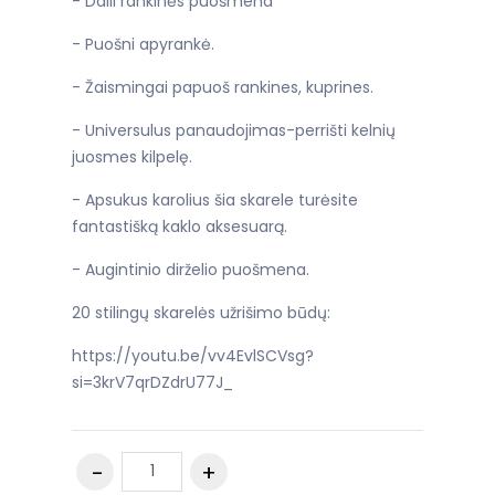
- Daili rankinės puošmena
- Puošni apyrankė.
- Žaismingai papuoš rankines, kuprines.
- Universulus panaudojimas-perrišti kelnių
juosmes kilpelę.
- Apsukus karolius šia skarele turėsite
fantastišką kaklo aksesuarą.
- Augintinio dirželio puošmena.
20 stilingų skarelės užrišimo būdų:
https://youtu.be/vv4EvlSCVsg?
si=3krV7qrDZdrU77J_