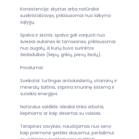
Konsistencija: skystas arba natūraliai
susikristalizavęs, priklausomai nuo laikymo
sąlygų.
Spalva ir skonis: spalva gali varijuoti nuo
šviesiai auksinės iki tamsesnės, priklausomai
nuo augalų, iš kurių buvo surinktos
žiedadulkės (liepų, grikių, pievų žiedų).
Privalumai:
Sveikatai: turtingas antioksidantų, vitaminų ir
mineralų šaltinis, stiprina imuninę sistemą ir
suteikia energijos.
Natūralus saldiklis: idealiai tinka arbatai,
kepiniams ar kaip desertas su vaisiais.
Terapinės savybės: naudojamas nuo seno
kaip priemonė gerklės skausmui, peršalimui