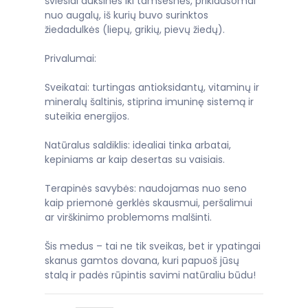
šviesiai auksinės iki tamsesnės, priklausomai
nuo augalų, iš kurių buvo surinktos
žiedadulkės (liepų, grikių, pievų žiedų).
Privalumai:
Sveikatai: turtingas antioksidantų, vitaminų ir
mineralų šaltinis, stiprina imuninę sistemą ir
suteikia energijos.
Natūralus saldiklis: idealiai tinka arbatai,
kepiniams ar kaip desertas su vaisiais.
Terapinės savybės: naudojamas nuo seno
kaip priemonė gerklės skausmui, peršalimui
ar virškinimo problemoms malšinti.
Šis medus – tai ne tik sveikas, bet ir ypatingai
skanus gamtos dovana, kuri papuoš jūsų
stalą ir padės rūpintis savimi natūraliu būdu!