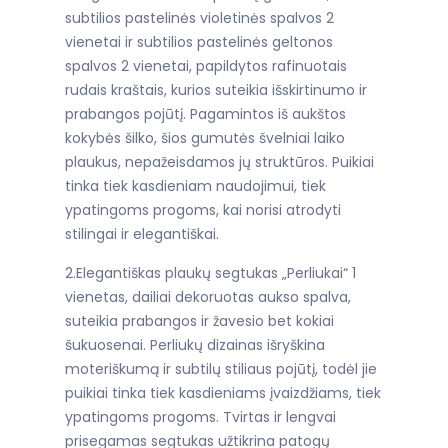
subtilios pastelinės violetinės spalvos 2
vienetai ir subtilios pastelinės geltonos
spalvos 2 vienetai, papildytos rafinuotais
rudais kraštais, kurios suteikia išskirtinumo ir
prabangos pojūtį. Pagamintos iš aukštos
kokybės šilko, šios gumutės švelniai laiko
plaukus, nepažeisdamos jų struktūros. Puikiai
tinka tiek kasdieniam naudojimui, tiek
ypatingoms progoms, kai norisi atrodyti
stilingai ir elegantiškai.
2.Elegantiškas plaukų segtukas „Perliukai“ 1
vienetas, dailiai dekoruotas aukso spalva,
suteikia prabangos ir žavesio bet kokiai
šukuosenai. Perliukų dizainas išryškina
moteriškumą ir subtilų stiliaus pojūtį, todėl jie
puikiai tinka tiek kasdieniams įvaizdžiams, tiek
ypatingoms progoms. Tvirtas ir lengvai
prisegamas segtukas užtikrina patogų