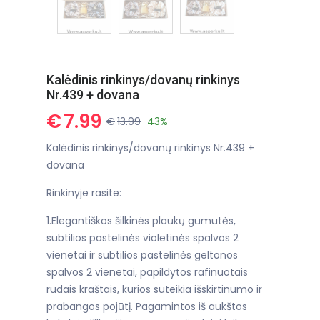
Kalėdinis rinkinys/dovanų rinkinys
Nr.439 + dovana
€
7.99
€
13.99
43%
Kalėdinis rinkinys/dovanų rinkinys Nr.439 +
dovana
Rinkinyje rasite:
1.Elegantiškos šilkinės plaukų gumutės,
subtilios pastelinės violetinės spalvos 2
vienetai ir subtilios pastelinės geltonos
spalvos 2 vienetai, papildytos rafinuotais
rudais kraštais, kurios suteikia išskirtinumo ir
prabangos pojūtį. Pagamintos iš aukštos