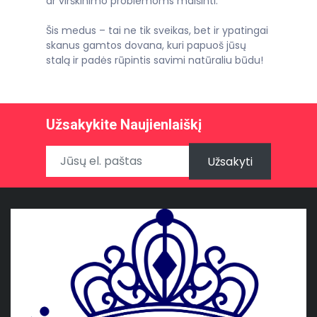
ar virškinimo problemoms malšinti.
Šis medus – tai ne tik sveikas, bet ir ypatingai
skanus gamtos dovana, kuri papuoš jūsų
stalą ir padės rūpintis savimi natūraliu būdu!
Užsakykite Naujienlaiškį
Užsakyti