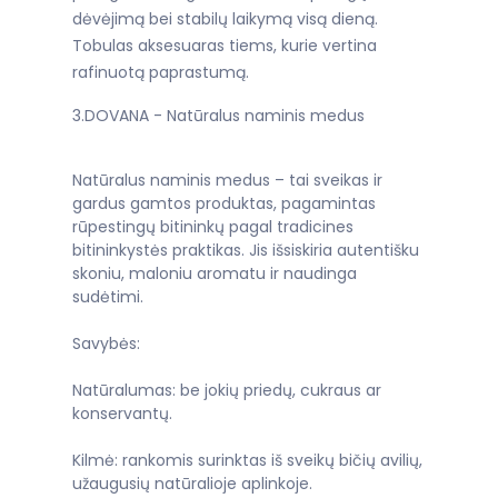
dėvėjimą bei stabilų laikymą visą dieną.
Tobulas aksesuaras tiems, kurie vertina
rafinuotą paprastumą.
3.DOVANA - Natūralus naminis medus
Natūralus naminis medus – tai sveikas ir
gardus gamtos produktas, pagamintas
rūpestingų bitininkų pagal tradicines
bitininkystės praktikas. Jis išsiskiria autentišku
skoniu, maloniu aromatu ir naudinga
sudėtimi.
Savybės:
Natūralumas: be jokių priedų, cukraus ar
konservantų.
Kilmė: rankomis surinktas iš sveikų bičių avilių,
užaugusių natūralioje aplinkoje.