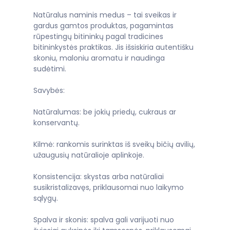
Natūralus naminis medus – tai sveikas ir
gardus gamtos produktas, pagamintas
rūpestingų bitininkų pagal tradicines
bitininkystės praktikas. Jis išsiskiria autentišku
skoniu, maloniu aromatu ir naudinga
sudėtimi.
Savybės:
Natūralumas: be jokių priedų, cukraus ar
konservantų.
Kilmė: rankomis surinktas iš sveikų bičių avilių,
užaugusių natūralioje aplinkoje.
Konsistencija: skystas arba natūraliai
susikristalizavęs, priklausomai nuo laikymo
sąlygų.
Spalva ir skonis: spalva gali varijuoti nuo