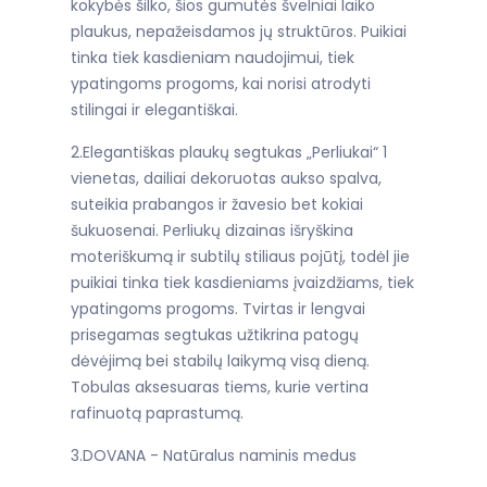
kokybės šilko, šios gumutės švelniai laiko
plaukus, nepažeisdamos jų struktūros. Puikiai
tinka tiek kasdieniam naudojimui, tiek
ypatingoms progoms, kai norisi atrodyti
stilingai ir elegantiškai.
2.Elegantiškas plaukų segtukas „Perliukai“ 1
vienetas, dailiai dekoruotas aukso spalva,
suteikia prabangos ir žavesio bet kokiai
šukuosenai. Perliukų dizainas išryškina
moteriškumą ir subtilų stiliaus pojūtį, todėl jie
puikiai tinka tiek kasdieniams įvaizdžiams, tiek
ypatingoms progoms. Tvirtas ir lengvai
prisegamas segtukas užtikrina patogų
dėvėjimą bei stabilų laikymą visą dieną.
Tobulas aksesuaras tiems, kurie vertina
rafinuotą paprastumą.
3.DOVANA - Natūralus naminis medus