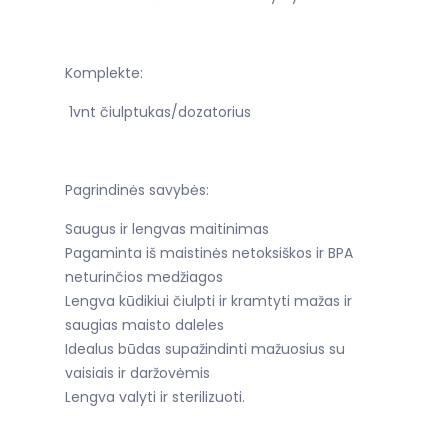
Komplekte:
1vnt čiulptukas/dozatorius
Pagrindinės savybės:
Saugus ir lengvas maitinimas
Pagaminta iš maistinės netoksiškos ir BPA
neturinčios medžiagos
Lengva kūdikiui čiulpti ir kramtyti mažas ir
saugias maisto daleles
Idealus būdas supažindinti mažuosius su
vaisiais ir daržovėmis
Lengva valyti ir sterilizuoti.