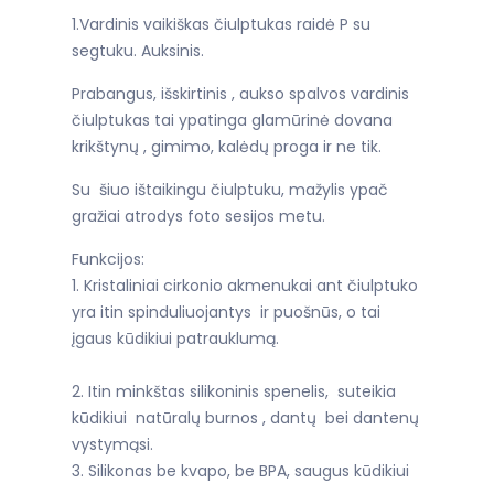
1.Vardinis vaikiškas čiulptukas raidė P su
segtuku. Auksinis.
Prabangus, išskirtinis , aukso spalvos vardinis
čiulptukas tai ypatinga glamūrinė dovana
krikštynų , gimimo, kalėdų proga ir ne tik.
Su šiuo ištaikingu čiulptuku, mažylis ypač
gražiai atrodys foto sesijos metu.
Funkcijos:
1. Kristaliniai cirkonio akmenukai ant čiulptuko
yra itin spinduliuojantys ir puošnūs, o tai
įgaus kūdikiui patrauklumą.
2. Itin minkštas silikoninis spenelis, suteikia
kūdikiui natūralų burnos , dantų bei dantenų
vystymąsi.
3. Silikonas be kvapo, be BPA, saugus kūdikiui