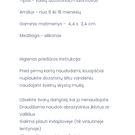
Tipas - vaisių dozatorius/maitintuvas
Amžius - nuo 6 iki 18 mėnesių
Gaminio matmenys - 4,4 x 3,4 cm
Medžiaga - silikonas
Higienos priežiūros instrukcija:
Prieš pirmą kartą naudodami, kruopščiai
nuplaukite dozatorių šiltu vandeniu
naudojant švelnų skystą muilą.
Užsekite švarų dangtelį, kai jo nenaudojate
Draudžiama naudoti abrazyvinius įklotus ar
valiklius
Galima plauti indaplovėje (tik viršutinėje
lentynoje)