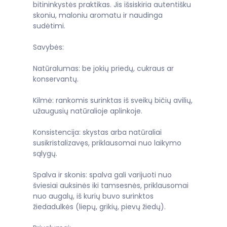
bitininkystės praktikas. Jis išsiskiria autentišku
skoniu, maloniu aromatu ir naudinga
sudėtimi.
Savybės:
Natūralumas: be jokių priedų, cukraus ar
konservantų.
Kilmė: rankomis surinktas iš sveikų bičių avilių,
užaugusių natūralioje aplinkoje.
Konsistencija: skystas arba natūraliai
susikristalizavęs, priklausomai nuo laikymo
sąlygų.
Spalva ir skonis: spalva gali varijuoti nuo
šviesiai auksinės iki tamsesnės, priklausomai
nuo augalų, iš kurių buvo surinktos
žiedadulkės (liepų, grikių, pievų žiedų).