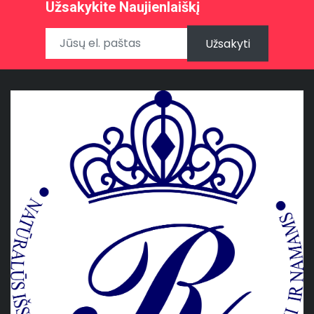
Užsakykite Naujienlaiškį
Užsakyti