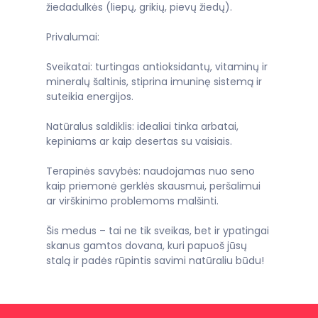
žiedadulkės (liepų, grikių, pievų žiedų).
Privalumai:
Sveikatai: turtingas antioksidantų, vitaminų ir
mineralų šaltinis, stiprina imuninę sistemą ir
suteikia energijos.
Natūralus saldiklis: idealiai tinka arbatai,
kepiniams ar kaip desertas su vaisiais.
Terapinės savybės: naudojamas nuo seno
kaip priemonė gerklės skausmui, peršalimui
ar virškinimo problemoms malšinti.
Šis medus – tai ne tik sveikas, bet ir ypatingai
skanus gamtos dovana, kuri papuoš jūsų
stalą ir padės rūpintis savimi natūraliu būdu!