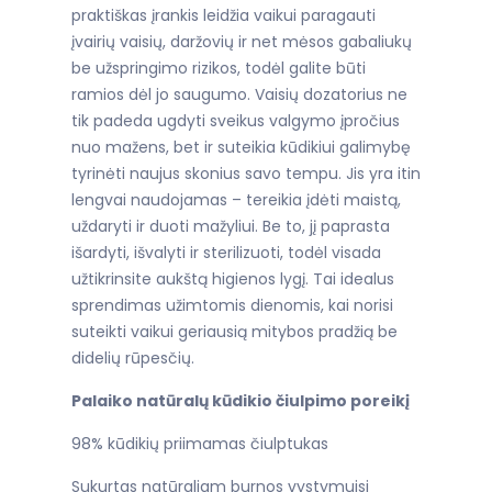
praktiškas įrankis leidžia vaikui paragauti
įvairių vaisių, daržovių ir net mėsos gabaliukų
be užspringimo rizikos, todėl galite būti
ramios dėl jo saugumo. Vaisių dozatorius ne
tik padeda ugdyti sveikus valgymo įpročius
nuo mažens, bet ir suteikia kūdikiui galimybę
tyrinėti naujus skonius savo tempu. Jis yra itin
lengvai naudojamas – tereikia įdėti maistą,
uždaryti ir duoti mažyliui. Be to, jį paprasta
išardyti, išvalyti ir sterilizuoti, todėl visada
užtikrinsite aukštą higienos lygį. Tai idealus
sprendimas užimtomis dienomis, kai norisi
suteikti vaikui geriausią mitybos pradžią be
didelių rūpesčių.
Palaiko natūralų kūdikio čiulpimo poreikį
98% kūdikių priimamas čiulptukas
Sukurtas natūraliam burnos vystymuisi