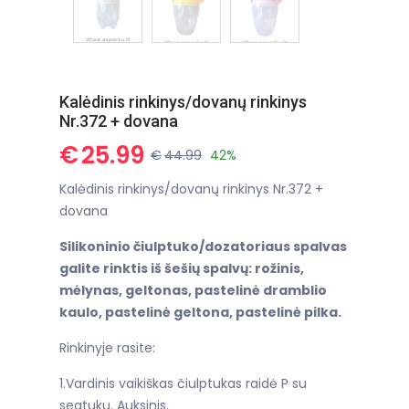
Kalėdinis rinkinys/dovanų rinkinys
Nr.372 + dovana
€
25.99
€
44.99
42%
Kalėdinis rinkinys/dovanų rinkinys Nr.372 +
dovana
Silikoninio čiulptuko/dozatoriaus spalvas
galite rinktis iš šešių spalvų: rožinis,
mėlynas, geltonas, pastelinė dramblio
kaulo, pastelinė geltona, pastelinė pilka.
Rinkinyje rasite:
1.Vardinis vaikiškas čiulptukas raidė P su
segtuku. Auksinis.