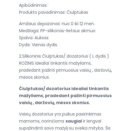
Apibūdinimas:
Produkto pavadinimas: Čiulptukas
Amžiaus depazonas: nuo 0 iki 12 men.
Medžiaga: PP-silikonas-lietaus akmuo
Spalva: Auksas
Dydis: Vienas dydis.
2.Silikoninis Čiulptukas/ dozatorius ( L dydis )
ROŽINIS idealiai tinkantis mažyliams,
pradedant pažinti pirmuosius vaisių , daržovių,
mėsos skonius.
Čiulptukas/ dozatorius idealiai tinkantis
mažyliams, pradedant pažinti pirmuosius
vaisių , daržovių, mėsos skonius.
Vaisių dozatorius yra puikus pasirinkimas
mamoms, norinčioms
saugiai
ir lengvai
supažindinti savo mažylį su sveika mityba. Šis