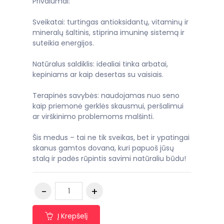
Privalumai:
Sveikatai: turtingas antioksidantų, vitaminų ir
mineralų šaltinis, stiprina imuninę sistemą ir
suteikia energijos.
Natūralus saldiklis: idealiai tinka arbatai,
kepiniams ar kaip desertas su vaisiais.
Terapinės savybės: naudojamas nuo seno
kaip priemonė gerklės skausmui, peršalimui
ar virškinimo problemoms malšinti.
Šis medus – tai ne tik sveikas, bet ir ypatingai
skanus gamtos dovana, kuri papuoš jūsų
stalą ir padės rūpintis savimi natūraliu būdu!
Į Krepšelį