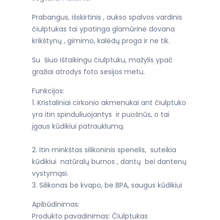
Prabangus, išskirtinis , aukso spalvos vardinis
čiulptukas tai ypatinga glamūrinė dovana
krikštynų , gimimo, kalėdų proga ir ne tik.
Su šiuo ištaikingu čiulptuku, mažylis ypač
gražiai atrodys foto sesijos metu.
Funkcijos:
1. Kristaliniai cirkonio akmenukai ant čiulptuko
yra itin spinduliuojantys ir puošnūs, o tai
įgaus kūdikiui patrauklumą.
2. Itin minkštas silikoninis spenelis, suteikia
kūdikiui natūralų burnos , dantų bei dantenų
vystymąsi.
3. Silikonas be kvapo, be BPA, saugus kūdikiui
Apibūdinimas:
Produkto pavadinimas: Čiulptukas