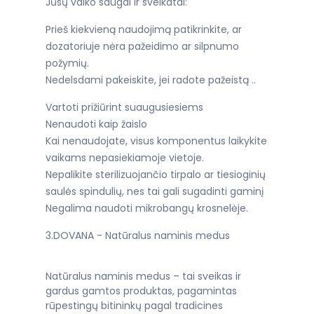
Jūsų vaiko saugai ir sveikatai:
Prieš kiekvieną naudojimą patikrinkite, ar
dozatoriuje nėra pažeidimo ar silpnumo
požymių.
Nedelsdami pakeiskite, jei radote pažeistą ..
Vartoti prižiūrint suaugusiesiems
Nenaudoti kaip žaislo
Kai nenaudojate, visus komponentus laikykite
vaikams nepasiekiamoje vietoje.
Nepalikite sterilizuojančio tirpalo ar tiesioginių
saulės spindulių, nes tai gali sugadinti gaminį
Negalima naudoti mikrobangų krosnelėje.
3.DOVANA - Natūralus naminis medus
Natūralus naminis medus – tai sveikas ir
gardus gamtos produktas, pagamintas
rūpestingų bitininkų pagal tradicines