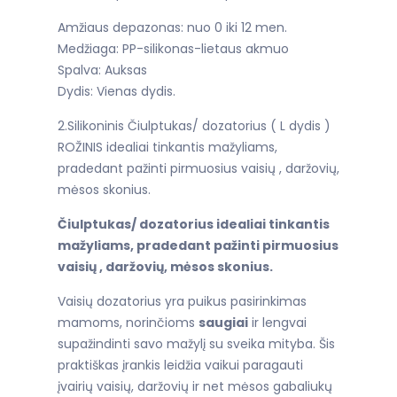
Amžiaus depazonas: nuo 0 iki 12 men.
Medžiaga: PP-silikonas-lietaus akmuo
Spalva: Auksas
Dydis: Vienas dydis.
2.Silikoninis Čiulptukas/ dozatorius ( L dydis )
ROŽINIS idealiai tinkantis mažyliams,
pradedant pažinti pirmuosius vaisių , daržovių,
mėsos skonius.
Čiulptukas/ dozatorius idealiai tinkantis
mažyliams, pradedant pažinti pirmuosius
vaisių , daržovių, mėsos skonius.
Vaisių dozatorius yra puikus pasirinkimas
mamoms, norinčioms
saugiai
ir lengvai
supažindinti savo mažylį su sveika mityba. Šis
praktiškas įrankis leidžia vaikui paragauti
įvairių vaisių, daržovių ir net mėsos gabaliukų