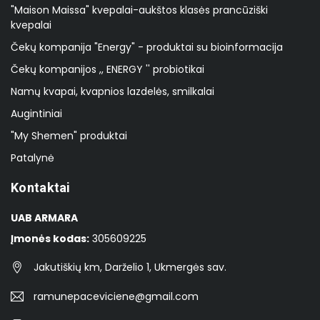
"Maison Maissa" kvepalai-aukštos klasės prancūziški
kvepalai
Čekų kompanija "Energy" - produktai su bioinformacija
Čekų kompanijos ,, ENERGY '' probiotikai
Namų kvapai, kvapnios lazdelės, smilkalai
Augintiniai
"My Shemen" produktai
Patalynė
Kontaktai
UAB ARMARA
Įmonės kodas:
305609225
Jakutiškių km, Darželio 1, Ukmergės sav.
ramunepaceviciene@gmail.com