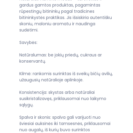
gardus gamtos produktas, pagamintas
rūpestingų bitininkų pagal tradicines
bitininkystės praktikas. Jis išsiskiria autentišku
skoniu, maloniu aromatu ir naudinga
sudėtimi.
Savybės:
Natūralumas: be jokių priedų, cukraus ar
konservantų.
Kilmė: rankomis surinktas iš sveikų bičių avilių,
užaugusių natūralioje aplinkoje.
Konsistencija: skystas arba natūraliai
susikristalizavęs, priklausomai nuo laikymo
sąlygų.
Spalva ir skonis: spalva gali varijuoti nuo
šviesiai auksinės iki tamsesnės, priklausomai
nuo augalų, iš kurių buvo surinktos