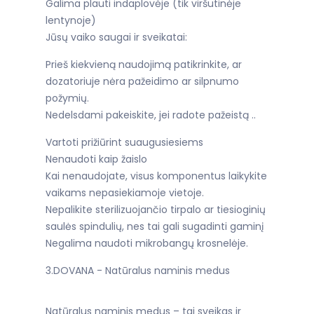
Galima plauti indaplovėje (tik viršutinėje
lentynoje)
Jūsų vaiko saugai ir sveikatai:
Prieš kiekvieną naudojimą patikrinkite, ar
dozatoriuje nėra pažeidimo ar silpnumo
požymių.
Nedelsdami pakeiskite, jei radote pažeistą ..
Vartoti prižiūrint suaugusiesiems
Nenaudoti kaip žaislo
Kai nenaudojate, visus komponentus laikykite
vaikams nepasiekiamoje vietoje.
Nepalikite sterilizuojančio tirpalo ar tiesioginių
saulės spindulių, nes tai gali sugadinti gaminį
Negalima naudoti mikrobangų krosnelėje.
3.DOVANA - Natūralus naminis medus
Natūralus naminis medus – tai sveikas ir