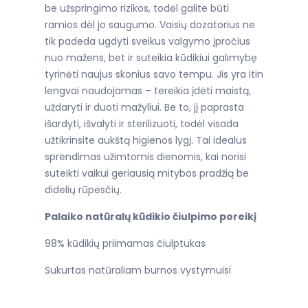
be užspringimo rizikos, todėl galite būti
ramios dėl jo saugumo. Vaisių dozatorius ne
tik padeda ugdyti sveikus valgymo įpročius
nuo mažens, bet ir suteikia kūdikiui galimybę
tyrinėti naujus skonius savo tempu. Jis yra itin
lengvai naudojamas – tereikia įdėti maistą,
uždaryti ir duoti mažyliui. Be to, jį paprasta
išardyti, išvalyti ir sterilizuoti, todėl visada
užtikrinsite aukštą higienos lygį. Tai idealus
sprendimas užimtomis dienomis, kai norisi
suteikti vaikui geriausią mitybos pradžią be
didelių rūpesčių.
Palaiko natūralų kūdikio čiulpimo poreikį
98% kūdikių priimamas čiulptukas
Sukurtas natūraliam burnos vystymuisi