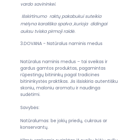
vardo savininkei.
Išskirtinumo raktų pakabukui suteikia
mėlyna karališka spalva ,kurioja didingai
auksu tviska pirmoji raidė.
3.DOVANA - Natūralus naminis medus
Natūralus naminis medus – tai sveikas ir
gardus gamtos produktas, pagamintas
rūpestingų bitininkų pagal tradicines
bitininkystės praktikas. Jis išsiskiria autentišku
skoniu, maloniu aromatu ir naudinga
sudėtimi.
Savybės:
Natūralumas: be jokių priedų, cukraus ar
konservantų.