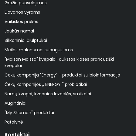
Grožio puoselėjimas
Dovanos vyrams
Vaikiškos prekės
Jaukūs namai
Silikoniniai čiulptukai
Meilės malonumai suaugusiems
"Maison Maissa" kvepalai-aukštos klasės prancūziški
kvepalai
Čekų kompanija "Energy" - produktai su bioinformacija
Čekų kompanijos ,, ENERGY '' probiotikai
Namų kvapai, kvapnios lazdelės, smilkalai
Augintiniai
"My Shemen" produktai
Patalynė
Kontaktai