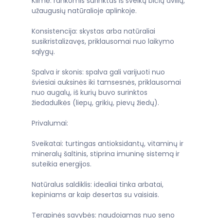
Kilmė: rankomis surinktas iš sveikų bičių avilių,
užaugusių natūralioje aplinkoje.
Konsistencija: skystas arba natūraliai
susikristalizavęs, priklausomai nuo laikymo
sąlygų.
Spalva ir skonis: spalva gali varijuoti nuo
šviesiai auksinės iki tamsesnės, priklausomai
nuo augalų, iš kurių buvo surinktos
žiedadulkės (liepų, grikių, pievų žiedų).
Privalumai:
Sveikatai: turtingas antioksidantų, vitaminų ir
mineralų šaltinis, stiprina imuninę sistemą ir
suteikia energijos.
Natūralus saldiklis: idealiai tinka arbatai,
kepiniams ar kaip desertas su vaisiais.
Terapinės savybės: naudojamas nuo seno