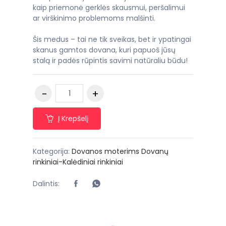
kaip priemonė gerklės skausmui, peršalimui
ar virškinimo problemoms malšinti.
Šis medus – tai ne tik sveikas, bet ir ypatingai
skanus gamtos dovana, kuri papuoš jūsų
stalą ir padės rūpintis savimi natūraliu būdu!
Į Krepšelį
Kategorija:
Dovanos moterims
Dovanų
rinkiniai-Kalėdiniai rinkiniai
Dalintis: