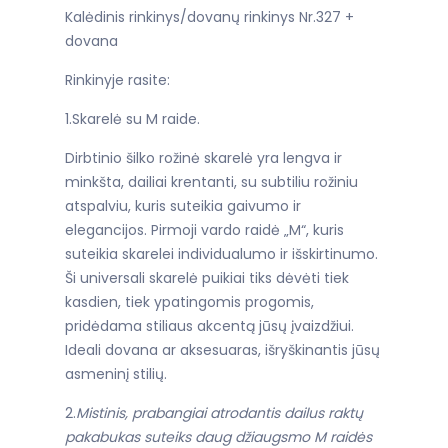
Kalėdinis rinkinys/dovanų rinkinys Nr.327 +
dovana
Rinkinyje rasite:
1.Skarelė su M raide.
Dirbtinio šilko rožinė skarelė yra lengva ir
minkšta, dailiai krentanti, su subtiliu rožiniu
atspalviu, kuris suteikia gaivumo ir
elegancijos. Pirmoji vardo raidė „M“, kuris
suteikia skarelei individualumo ir išskirtinumo.
Ši universali skarelė puikiai tiks dėvėti tiek
kasdien, tiek ypatingomis progomis,
pridėdama stiliaus akcentą jūsų įvaizdžiui.
Ideali dovana ar aksesuaras, išryškinantis jūsų
asmeninį stilių.
2.
Mistinis, prabangiai atrodantis dailus raktų
pakabukas suteiks daug džiaugsmo M raidės