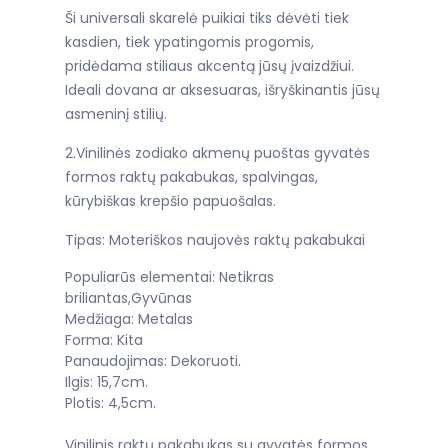
Ši universali skarelė puikiai tiks dėvėti tiek
kasdien, tiek ypatingomis progomis,
pridėdama stiliaus akcentą jūsų įvaizdžiui.
Ideali dovana ar aksesuaras, išryškinantis jūsų
asmeninį stilių.
2.Vinilinės zodiako akmenų puoštas gyvatės
formos raktų pakabukas, spalvingas,
kūrybiškas krepšio papuošalas.
Tipas: Moteriškos naujovės raktų pakabukai
Populiarūs elementai: Netikras
briliantas,Gyvūnas
Medžiaga: Metalas
Forma: Kita
Panaudojimas: Dekoruoti.
Ilgis: 15,7cm.
Plotis: 4,5cm.
Vinilinis raktų pakabukas su gyvatės formos