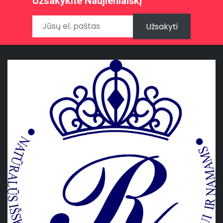
Užsakykite Naujienlaiškį
Užsakyti