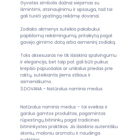
Gyvatės simbolis dažnai siejamas su
išmintimi, atsinaujinimu ir apsauga, tad tai
gali turėti ypatingą reikšmę dovanai.
Zodiako akmenys suteikia pakabukui
papildomą reikšmingumą, pritaikytą pagal
gavėjo gimimo datą arba asmeninį zodiaką.
Toks aksesuaras ne tik išsiskiria spalvingumu
ir elegancija, bet taip pat gali būti puikus
krepšio papuošalas ar unikalus priedas prie
raktų, suteikiantis jiems stiliaus ir
asmeniškumo.
3.DOVANA - Natūralus naminis medus
Natūralus naminis medus – tai sveikas ir
gardus gamtos produktas, pagamintas
rūpestingų bitininkų pagal tradicines
bitininkystės praktikas. Jis išsiskiria autentišku
skoniu, maloniu aromatu ir naudinga
sudėtimi.