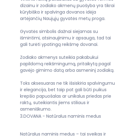
dizainu ir zodiako akmenų puošyba yra tikrai
kūrybiška ir spalvinga dovanos idėja
artėjančių Naujųjų gyvatės metų proga.
Gyvatės simbolis dažnai siejamas su
išmintimi, atsinaujinimu ir apsauga, tad tai
gali turėti ypatingą reikšmę dovanai.
Zodiako akmenys suteikia pakabukui
papildomą reikšmingumą, pritaikytą pagal
gavėjo gimimo datą arba asmeninį zodiaką.
Toks aksesuaras ne tik išsiskiria spalvingumu
ir elegancija, bet taip pat gali būti puikus
krepšio papuošalas ar unikalus priedas prie
raktų, suteikiantis jiems stiliaus ir
asmeniškumo.
3.DOVANA - Natūralus naminis medus
Natūralus naminis medus – tai sveikas ir