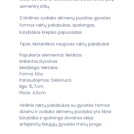
asmeninį stilių.
2.Vinilinės zodiako akmenų puoštas gyvatės
formos raktų pakabukas, spalvingas,
kūrybiškas krepšio papuošalas.
Tipas: Moteriškos naujovės raktų pakabukai
Populiarūs elementai: Netikras
briliantas,Gyvūnas
Medžiaga: Metalas
Forma: Kita
Panaudojimas: Dekoruoti.
Ilgis: 15,7cm.
Plotis: 4,5cm.
Vinilinis raktų pakabukas su gyvatės formos
dizainu ir zodiako akmenų puošyba yra tikrai
kūrybiška ir spalvinga dovanos idėja
artėjančių Naujųjų gyvatės metų proga.