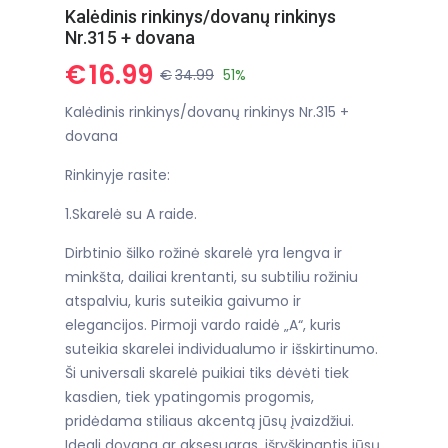
Kalėdinis rinkinys/dovanų rinkinys
Nr.315 + dovana
€
16.99
€
34.99
51%
Kalėdinis rinkinys/dovanų rinkinys Nr.315 +
dovana
Rinkinyje rasite:
1.Skarelė su A raide.
Dirbtinio šilko rožinė skarelė yra lengva ir
minkšta, dailiai krentanti, su subtiliu rožiniu
atspalviu, kuris suteikia gaivumo ir
elegancijos. Pirmoji vardo raidė „A“, kuris
suteikia skarelei individualumo ir išskirtinumo.
Ši universali skarelė puikiai tiks dėvėti tiek
kasdien, tiek ypatingomis progomis,
pridėdama stiliaus akcentą jūsų įvaizdžiui.
Ideali dovana ar aksesuaras, išryškinantis jūsų