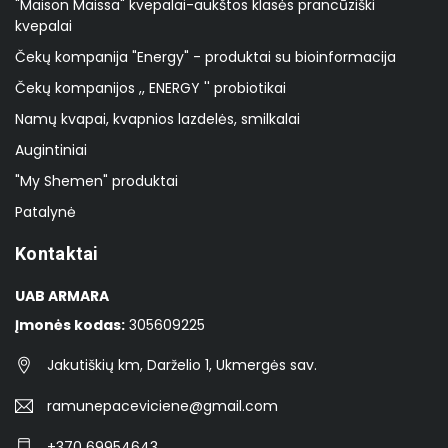
"Maison Maissa" kvepalai-aukštos klasės prancūziški
kvepalai
Čekų kompanija "Energy" - produktai su bioinformacija
Čekų kompanijos ,, ENERGY '' probiotikai
Namų kvapai, kvapnios lazdelės, smilkalai
Augintiniai
"My Shemen" produktai
Patalynė
Kontaktai
UAB ARMARA
Įmonės kodas:
305609225
Jakutiškių km, Darželio 1, Ukmergės sav.
ramunepaceviciene@gmail.com
+370 69954643