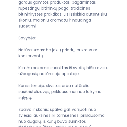
gardus gamtos produktas, pagamintas
rūpestingų bitininkų pagal tradicines
bitininkystės praktikas. Jis išsiskiria autentišku
skoniu, maloniu aromatu ir naudinga
sudėtimi.
Savybės:
Natūralumas: be jokių priedų, cukraus ar
konservantų.
Kilmė: rankomis surinktas iš sveikų bičių avilių,
užaugusių natūralioje aplinkoje.
Konsistencija: skystas arba natūraliai
susikristalizavęs, priklausomai nuo laikymo
sąlygų.
Spalva ir skonis: spalva gali varijuoti nuo
šviesiai auksinės iki tamsesnės, priklausomai
nuo augalų, iš kurių buvo surinktos