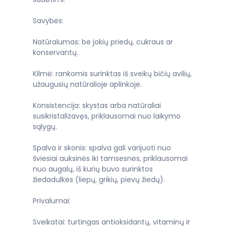
Savybės:
Natūralumas: be jokių priedų, cukraus ar
konservantų.
Kilmė: rankomis surinktas iš sveikų bičių avilių,
užaugusių natūralioje aplinkoje.
Konsistencija: skystas arba natūraliai
susikristalizavęs, priklausomai nuo laikymo
sąlygų.
Spalva ir skonis: spalva gali varijuoti nuo
šviesiai auksinės iki tamsesnės, priklausomai
nuo augalų, iš kurių buvo surinktos
žiedadulkės (liepų, grikių, pievų žiedų).
Privalumai:
Sveikatai: turtingas antioksidantų, vitaminų ir