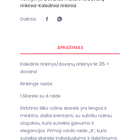
rinkiniai-Kalėdiniai rinkiniai
Dalintis:
APRAŠYMAS
Kalėdinis rinkinys/dovanų rinkinys Nr.315 +
dovana
Rinkinyje rasite:
1.Skarelė su A raide.
Dirbtinio šilko rožinė skarelė yra lengva ir
minkšta, dailiai krentanti, su subtiliu rožiniu
atspalviu, kuris suteikia gaivumo ir
elegancijos. Pirmoji vardo raidė „A“, kuris
suteikia skarelei individualumo ir išskirtinumo.