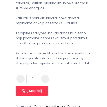
mineralų šaltinis, stiprina imuninę sistemą ir
suteikia energijos.
Natūralus saldiklis: idealiai tinka arbatai,
kepiniams ar kaip desertas su vaisiais.
Terapinės savybės: naudojamas nuo seno
kaip priemonė gerklės skausmui, peršalimui
ar virškinimo problemoms malšinti.
Šis medus – tai ne tik sveikas, bet ir ypatingai
skanus gamtos dovana, kuri papuoš jūsų
stalą ir padės rūpintis savimi natūraliu būdu!
Į Krepšelį
Kategorija:
Dovanos moterims
Dovanų