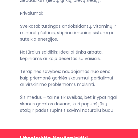
žiedadulkės (liepų, grikių, pievų žiedų).
Privalumai:
Sveikatai: turtingas antioksidantų, vitaminų ir
mineralų šaltinis, stiprina imuninę sistemą ir
suteikia energijos.
Natūralus saldiklis: idealiai tinka arbatai,
kepiniams ar kaip desertas su vaisiais.
Terapinės savybės: naudojamas nuo seno
kaip priemonė gerklės skausmui, peršalimui
ar virškinimo problemoms malšinti.
Šis medus – tai ne tik sveikas, bet ir ypatingai
skanus gamtos dovana, kuri papuoš jūsų
stalą ir padės rūpintis savimi natūraliu būdu!