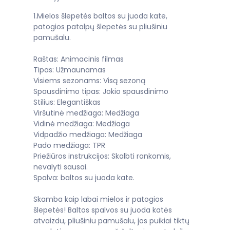
1.Mielos šlepetės baltos su juoda kate,
patogios patalpų šlepetės su pliušiniu
pamušalu.
Raštas: Animacinis filmas
Tipas: Užmaunamas
Visiems sezonams: Visą sezoną
Spausdinimo tipas: Jokio spausdinimo
Stilius: Elegantiškas
Viršutinė medžiaga: Medžiaga
Vidinė medžiaga: Medžiaga
Vidpadžio medžiaga: Medžiaga
Pado medžiaga: TPR
Priežiūros instrukcijos: Skalbti rankomis,
nevalyti sausai.
Spalva: baltos su juoda kate.
Skamba kaip labai mielos ir patogios
šlepetės! Baltos spalvos su juoda katės
atvaizdu, pliušiniu pamušalu, jos puikiai tiktų