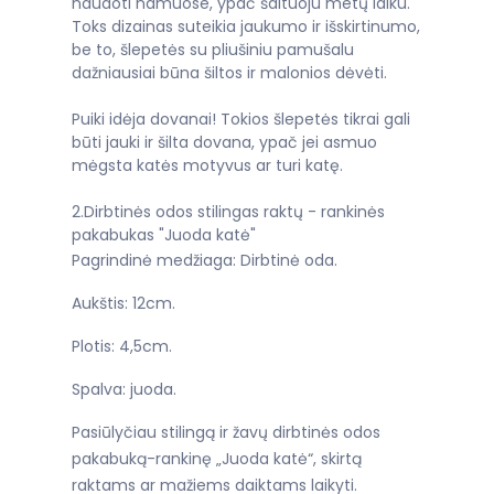
naudoti namuose, ypač šaltuoju metų laiku.
Toks dizainas suteikia jaukumo ir išskirtinumo,
be to, šlepetės su pliušiniu pamušalu
dažniausiai būna šiltos ir malonios dėvėti.
Puiki idėja dovanai! Tokios šlepetės tikrai gali
būti jauki ir šilta dovana, ypač jei asmuo
mėgsta katės motyvus ar turi katę.
2.Dirbtinės odos stilingas raktų - rankinės
pakabukas "Juoda katė"
Pagrindinė medžiaga: Dirbtinė oda.
Aukštis: 12cm.
Plotis: 4,5cm.
Spalva: juoda.
Pasiūlyčiau stilingą ir žavų dirbtinės odos
pakabuką-rankinę „Juoda katė“, skirtą
raktams ar mažiems daiktams laikyti.