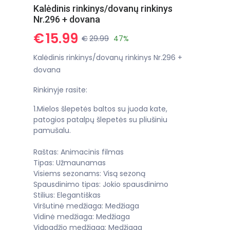
Kalėdinis rinkinys/dovanų rinkinys
Nr.296 + dovana
€
15.99
€
29.99
47%
Kalėdinis rinkinys/dovanų rinkinys Nr.296 +
dovana
Rinkinyje rasite:
1.Mielos šlepetės baltos su juoda kate,
patogios patalpų šlepetės su pliušiniu
pamušalu.
Raštas: Animacinis filmas
Tipas: Užmaunamas
Visiems sezonams: Visą sezoną
Spausdinimo tipas: Jokio spausdinimo
Stilius: Elegantiškas
Viršutinė medžiaga: Medžiaga
Vidinė medžiaga: Medžiaga
Vidpadžio medžiaga: Medžiaga