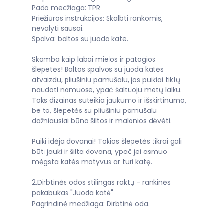
Pado medžiaga: TPR
Priežiūros instrukcijos: Skalbti rankomis,
nevalyti sausai.
Spalva: baltos su juoda kate.
Skamba kaip labai mielos ir patogios
šlepetės! Baltos spalvos su juoda katės
atvaizdu, pliušiniu pamušalu, jos puikiai tiktų
naudoti namuose, ypač šaltuoju metų laiku.
Toks dizainas suteikia jaukumo ir išskirtinumo,
be to, šlepetės su pliušiniu pamušalu
dažniausiai būna šiltos ir malonios dėvėti.
Puiki idėja dovanai! Tokios šlepetės tikrai gali
būti jauki ir šilta dovana, ypač jei asmuo
mėgsta katės motyvus ar turi katę.
2.Dirbtinės odos stilingas raktų - rankinės
pakabukas "Juoda katė"
Pagrindinė medžiaga: Dirbtinė oda.