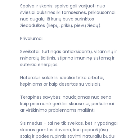
Spalva ir skonis: spalva gali varijuoti nuo
šviesiai auksinės iki tamsesnės, priklausomai
nuo augalų, iš kurių buvo surinktos
žiedadulkės (liepų, grikių, pievų žiedų).
Privalumai:
Sveikatai: turtingas antioksidantų, vitaminų ir
mineralų šaltinis, stiprina imuninę sistemą ir
suteikia energijos.
Natūralus saldiklis: idealiai tinka arbatai,
kepiniams ar kaip desertas su vaisiais.
Terapinės savybės: naudojamas nuo seno
kaip priemonė gerklės skausmui, peršalimui
ar virškinimo problemoms malšinti.
Šis medus – tai ne tik sveikas, bet ir ypatingai
skanus gamtos dovana, kuri papuoš jūsų
stalą ir padės rūpintis savimi natūraliu būdu!