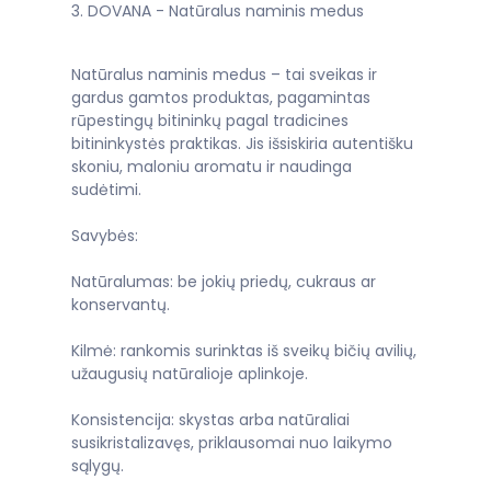
3. DOVANA - Natūralus naminis medus
Natūralus naminis medus – tai sveikas ir
gardus gamtos produktas, pagamintas
rūpestingų bitininkų pagal tradicines
bitininkystės praktikas. Jis išsiskiria autentišku
skoniu, maloniu aromatu ir naudinga
sudėtimi.
Savybės:
Natūralumas: be jokių priedų, cukraus ar
konservantų.
Kilmė: rankomis surinktas iš sveikų bičių avilių,
užaugusių natūralioje aplinkoje.
Konsistencija: skystas arba natūraliai
susikristalizavęs, priklausomai nuo laikymo
sąlygų.