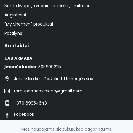
Namų kvapai, kvapnios lazdelės, smilkalai
Augintiniai
"My Shemen" produktai
Patalynė
Kontaktai
UAB ARMARA
Įmonės kodas:
305609225
Jakutiškių km, Darželio 1, Ukmergės sav.
ramunepaceviciene@gmail.com
+370 69954643
Facebook
Instagram
Mes naudojame slapukus, kad pagerintume