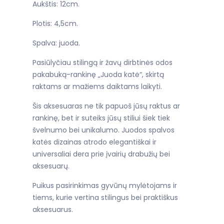
Aukštis: 12cm.
Plotis: 4,5cm.
Spalva: juoda.
Pasiūlyčiau stilingą ir žavų dirbtinės odos
pakabuką-rankinę „Juoda katė“, skirtą
raktams ar mažiems daiktams laikyti.
Šis aksesuaras ne tik papuoš jūsų raktus ar
rankinę, bet ir suteiks jūsų stiliui šiek tiek
švelnumo bei unikalumo. Juodos spalvos
katės dizainas atrodo elegantiškai ir
universaliai dera prie įvairių drabužių bei
aksesuarų.
Puikus pasirinkimas gyvūnų mylėtojams ir
tiems, kurie vertina stilingus bei praktiškus
aksesuarus.