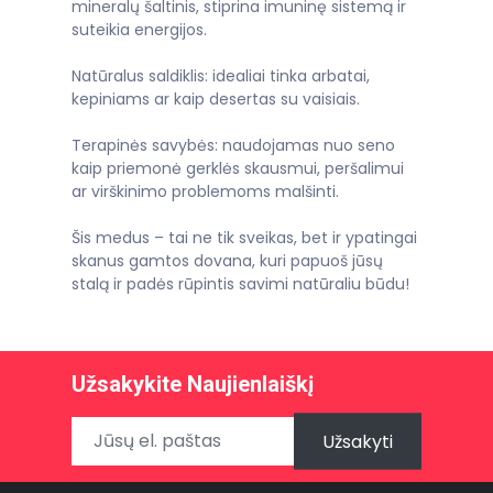
mineralų šaltinis, stiprina imuninę sistemą ir
suteikia energijos.
Natūralus saldiklis: idealiai tinka arbatai,
kepiniams ar kaip desertas su vaisiais.
Terapinės savybės: naudojamas nuo seno
kaip priemonė gerklės skausmui, peršalimui
ar virškinimo problemoms malšinti.
Šis medus – tai ne tik sveikas, bet ir ypatingai
skanus gamtos dovana, kuri papuoš jūsų
stalą ir padės rūpintis savimi natūraliu būdu!
Užsakykite Naujienlaiškį
Užsakyti