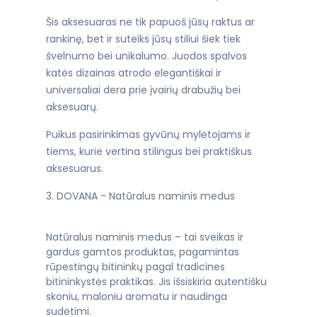
Šis aksesuaras ne tik papuoš jūsų raktus ar
rankinę, bet ir suteiks jūsų stiliui šiek tiek
švelnumo bei unikalumo. Juodos spalvos
katės dizainas atrodo elegantiškai ir
universaliai dera prie įvairių drabužių bei
aksesuarų.
Puikus pasirinkimas gyvūnų mylėtojams ir
tiems, kurie vertina stilingus bei praktiškus
aksesuarus.
3. DOVANA - Natūralus naminis medus
Natūralus naminis medus – tai sveikas ir
gardus gamtos produktas, pagamintas
rūpestingų bitininkų pagal tradicines
bitininkystės praktikas. Jis išsiskiria autentišku
skoniu, maloniu aromatu ir naudinga
sudėtimi.