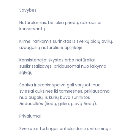
Savybės:
Natūralumas: be jokių priedų, cukraus ar
konservantų.
Kilmė: rankomis surinktas iš sveikų bičių avilių,
užaugusių natūralioje aplinkoje.
Konsistencija: skystas arba natūraliai
susikristalizavęs, priklausomai nuo laikymo
sąlygų.
Spalva ir skonis: spalva gali varijuoti nuo
šviesiai auksinės iki tamsesnės, priklausomai
nuo augalų, iš kurių buvo surinktos
žiedadulkės (liepų, grikių, pievų žiedų).
Privalumai:
Sveikatai: turtingas antioksidantų, vitaminų ir