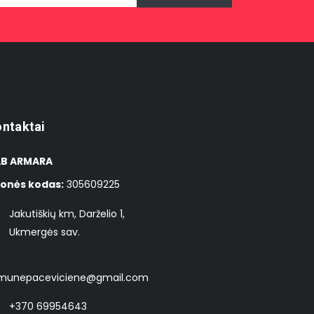
ntaktai
B ARMARA
onės kodas:
305609225
Jakutiškių km, Darželio 1,
Ukmergės sav.
munepaceviciene@gmail.com
+370 69954643