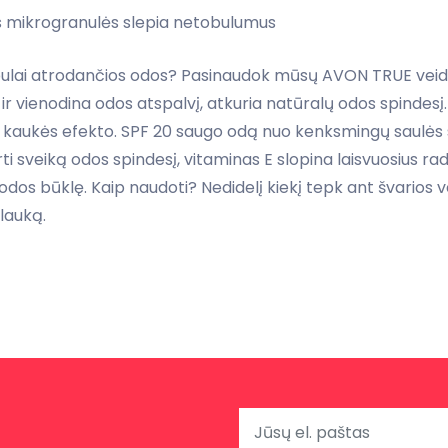
nės mikrogranulės slepia netobulumus
tobulai atrodančios odos? Pasinaudok mūsų AVON TRUE veido 
 ir vienodina odos atspalvį, atkuria natūralų odos spindesį
ia kaukės efekto. SPF 20 saugo odą nuo kenksmingų saulės sp
i sveiką odos spindesį, vitaminas E slopina laisvuosius radi
odos būklę. Kaip naudoti? Nedidelį kiekį tepk ant švarios ve
 lauką.