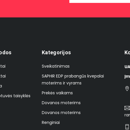
odos
Kategorijos
Ko
tai
Sveikatinimas
UA
tai
SAPHIR EDP prabangūs kvepalai
Įm
moterims ir vyrams
a
Prekės vaikams
tuvės taisyklės
Dovanos moterims
Dovanos moterims
ra
Renginiai