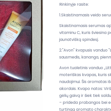
Rinkinyje rasite:
1.Skaistinamasis veido ser
Skaistinamasis serumas ap
vitaminu C, kuris šviesina 
jaunatvišką spindesį.
2."Avon" kvapusis vanduo "L
sausmedis, kananga, pienm
Avon tualetinis vanduo „Lit
moteriškas kvapas, kuris 
naudojimui. Šis aromatas išs
akordais. Kvapo natos: Virš
gėlių gaivą ir šiek tiek sa
– prideda prabangos bei eg
turtingą aromato charakter