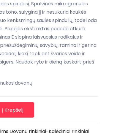
 odos spindesį. Spalvinės mikrogranulės
os tono, sulygina jį ir nesukuria kaukės
uo kenksmingų saulės spindulių, todėl oda
inti. Papajos ekstraktas padeda atkurti
nas E slopina laisvuosius radikalus ir
 priešuždegiminių savybių, ramina ir gerina
edidelį kiekį tepk ant švarios veido ir
sigers. Naudok ryte ir dieną kaskart prieš
inukas dovanų.
Į Krepšelį
ims
Dovanų rinkiniai-Kalėdiniai rinkiniai