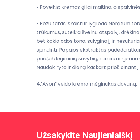
• Poveikis: kremas giliai maitina, o spalvi
• Rezultatas: skaisti ir lygi oda Norėtum 
trūkumus, suteikia švelnų atspalvį, drėkina
bet kokio odos tono, sulygina jį ir nesukur
spindinti. Papajos ekstraktas padeda atkurt
priešuždegiminių savybių, ramina ir gerina 
Naudok ryte ir dieną kaskart prieš einant į
4."Avon" veido kremo mėginukas dovanų.
Užsakykite Naujienlaiškį