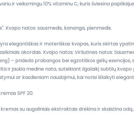
iu ir veiksmingu 10% vitaminu C, kuris šviesina papilkėjus
ss". Kvapo natos: sausmedis, kananga, pienmedis.
“ yra elegantiškas ir moteriškas kvapas, kuris skirtas ypa
asikiniais akordais. Kvapo natos: Viršutinės natos: Sausmedis
ang) – prideda prabangos bei egzotiškos gėlių esencijos, 
a ir jaukia medine nata, suteikiant ilgalaikį subtilų kvapo p
ymui ar kasdieniam naudojimui, kai norisi išlaikyti elegantiš
 kremas SPF 20.
kremas su augaliniais ekstraktais drėkina ir skaistina odą, 