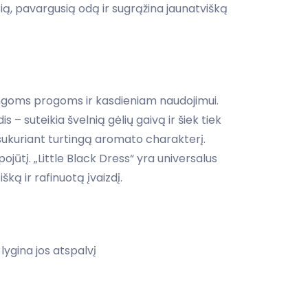
ią, pavargusią odą ir sugrąžina jaunatvišką
tingoms progoms ir kasdieniam naudojimui.
 – suteikia švelnią gėlių gaivą ir šiek tiek
sukuriant turtingą aromato charakterį.
ojūtį. „Little Black Dress“ yra universalus
ką ir rafinuotą įvaizdį.
lygina jos atspalvį