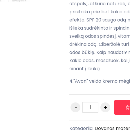
atspalvį, atkuria natūralų
prisitaiko prie bet kokio od
efekto. SPF 20 saugo odą n
išlieka sudrėkinta ir spind
sveiką odos spindesį, vitami
drėkina odą. Ciberžolė turi
odos būklę. Kaip naudoti? N
kaklo odos, masažuok, kol į
einant į lauką.
4."Avon" veido kremo mėg
Kategorija:
Dovanos moter