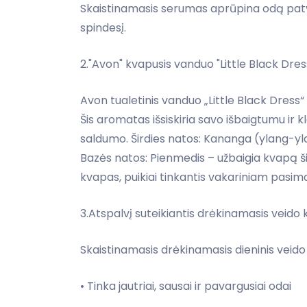
Skaistinamasis serumas aprūpina odą patvar
spindesį.
2."Avon" kvapusis vanduo "Little Black Dre
Avon tualetinis vanduo „Little Black Dress
Šis aromatas išsiskiria savo išbaigtumu ir kl
saldumo. Širdies natos: Kananga (ylang-yl
Bazės natos: Pienmedis – užbaigia kvapą šilt
kvapas, puikiai tinkantis vakariniam pasimat
3.Atspalvį suteikiantis drėkinamasis veido
Skaistinamasis drėkinamasis dieninis veido 
• Tinka jautriai, sausai ir pavargusiai odai