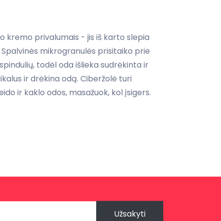
kremo privalumais - jis iš karto slepia
. Spalvinės mikrogranulės prisitaiko prie
indulių, todėl oda išlieka sudrėkinta ir
kalus ir drėkina odą. Ciberžolė turi
ido ir kaklo odos, masažuok, kol įsigers.
Užsakyti