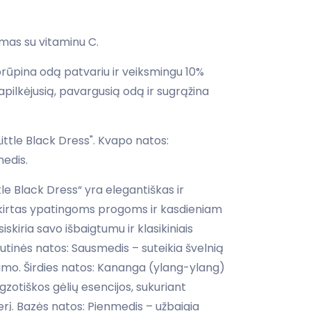
umas su vitaminu C.
rūpina odą patvariu ir veiksmingu 10%
papilkėjusią, pavargusią odą ir sugrąžina
ittle Black Dress". Kvapo natos:
edis.
tle Black Dress“ yra elegantiškas ir
skirtas ypatingoms progoms ir kasdieniam
iskiria savo išbaigtumu ir klasikiniais
utinės natos: Sausmedis – suteikia švelnią
ldumo. Širdies natos: Kananga (ylang-ylang)
zotiškos gėlių esencijos, sukuriant
į. Bazės natos: Pienmedis – užbaigia