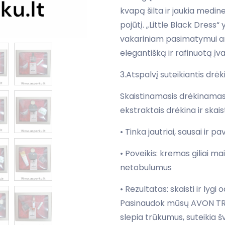
kvapą šilta ir jaukia medine
pojūtį. „Little Black Dress“
vakariniam pasimatymui ar k
elegantišką ir rafinuotą įva
3.Atspalvį suteikiantis dr
Skaistinamasis drėkinamasi
ekstraktais drėkina ir skais
• Tinka jautriai, sausai ir p
• Poveikis: kremas giliai ma
netobulumus
• Rezultatas: skaisti ir ly
Pasinaudok mūsų AVON TRUE
slepia trūkumus, suteikia š