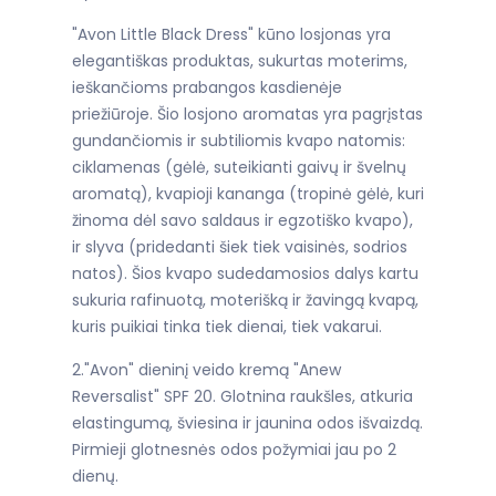
"Avon Little Black Dress" kūno losjonas yra
elegantiškas produktas, sukurtas moterims,
ieškančioms prabangos kasdienėje
priežiūroje. Šio losjono aromatas yra pagrįstas
gundančiomis ir subtiliomis kvapo natomis:
ciklamenas (gėlė, suteikianti gaivų ir švelnų
aromatą), kvapioji kananga (tropinė gėlė, kuri
žinoma dėl savo saldaus ir egzotiško kvapo),
ir slyva (pridedanti šiek tiek vaisinės, sodrios
natos). Šios kvapo sudedamosios dalys kartu
sukuria rafinuotą, moterišką ir žavingą kvapą,
kuris puikiai tinka tiek dienai, tiek vakarui.
2."Avon" dieninį veido kremą "Anew
Reversalist" SPF 20. Glotnina raukšles, atkuria
elastingumą, šviesina ir jaunina odos išvaizdą.
Pirmieji glotnesnės odos požymiai jau po 2
dienų.