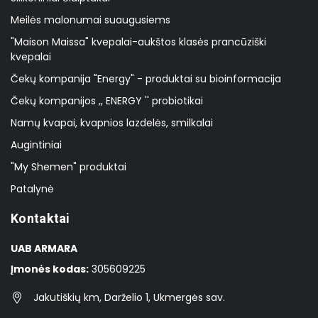
Meilės malonumai suaugusiems
"Maison Maissa" kvepalai-aukštos klasės prancūziški
kvepalai
Čekų kompanija "Energy" - produktai su bioinformacija
Čekų kompanijos ,, ENERGY '' probiotikai
Namų kvapai, kvapnios lazdelės, smilkalai
Augintiniai
"My Shemen" produktai
Patalynė
Kontaktai
UAB ARMARA
Įmonės kodas:
305609225
Jakutiškių km, Darželio 1, Ukmergės sav.