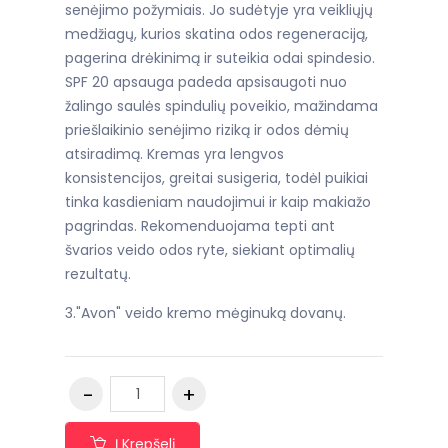
senėjimo požymiais. Jo sudėtyje yra veikliųjų
medžiagų, kurios skatina odos regeneraciją,
pagerina drėkinimą ir suteikia odai spindesio.
SPF 20 apsauga padeda apsisaugoti nuo
žalingo saulės spindulių poveikio, mažindama
priešlaikinio senėjimo riziką ir odos dėmių
atsiradimą. Kremas yra lengvos
konsistencijos, greitai susigeria, todėl puikiai
tinka kasdieniam naudojimui ir kaip makiažo
pagrindas. Rekomenduojama tepti ant
švarios veido odos ryte, siekiant optimalių
rezultatų.
3."Avon" veido kremo mėginuką dovanų.
Į Krepšelį