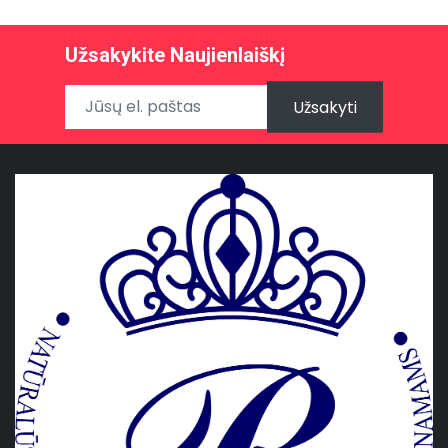
Užsakykite Naujienlaiškį
Užsakyti