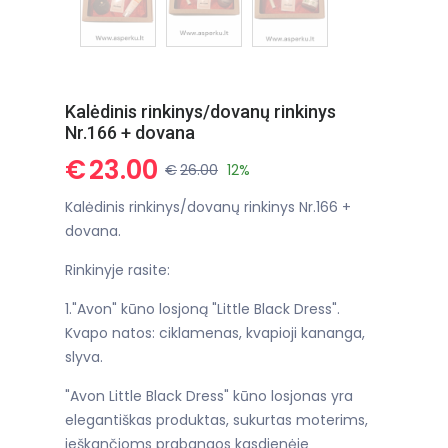
Kalėdinis rinkinys/dovanų rinkinys
Nr.166 + dovana
€
23.00
€
26.00
12%
Kalėdinis rinkinys/dovanų rinkinys Nr.166 +
dovana.
Rinkinyje rasite:
1."Avon" kūno losjoną "Little Black Dress".
Kvapo natos: ciklamenas, kvapioji kananga,
slyva.
"Avon Little Black Dress" kūno losjonas yra
elegantiškas produktas, sukurtas moterims,
ieškančioms prabangos kasdienėje