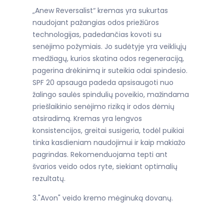
„Anew Reversalist“ kremas yra sukurtas
naudojant pažangias odos priežiūros
technologijas, padedančias kovoti su
senėjimo požymiais. Jo sudėtyje yra veikliųjų
medžiagų, kurios skatina odos regeneraciją,
pagerina drėkinimą ir suteikia odai spindesio.
SPF 20 apsauga padeda apsisaugoti nuo
žalingo saulės spindulių poveikio, mažindama
priešlaikinio senėjimo riziką ir odos dėmių
atsiradimą. Kremas yra lengvos
konsistencijos, greitai susigeria, todėl puikiai
tinka kasdieniam naudojimui ir kaip makiažo
pagrindas. Rekomenduojama tepti ant
švarios veido odos ryte, siekiant optimalių
rezultatų.
3."Avon" veido kremo mėginuką dovanų.