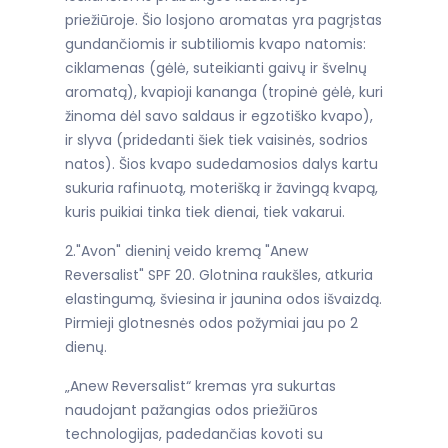
priežiūroje. Šio losjono aromatas yra pagrįstas
gundančiomis ir subtiliomis kvapo natomis:
ciklamenas (gėlė, suteikianti gaivų ir švelnų
aromatą), kvapioji kananga (tropinė gėlė, kuri
žinoma dėl savo saldaus ir egzotiško kvapo),
ir slyva (pridedanti šiek tiek vaisinės, sodrios
natos). Šios kvapo sudedamosios dalys kartu
sukuria rafinuotą, moterišką ir žavingą kvapą,
kuris puikiai tinka tiek dienai, tiek vakarui.
2."Avon" dieninį veido kremą "Anew
Reversalist" SPF 20. Glotnina raukšles, atkuria
elastingumą, šviesina ir jaunina odos išvaizdą.
Pirmieji glotnesnės odos požymiai jau po 2
dienų.
„Anew Reversalist“ kremas yra sukurtas
naudojant pažangias odos priežiūros
technologijas, padedančias kovoti su