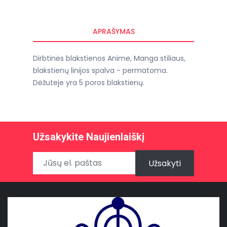
APRAŠYMAS
Dirbtinės blakstienos Anime, Manga stiliaus,
blakstienų linijos spalva - permatoma.
Dėžuteje yra 5 poros blakstienų.
Užsakykite Naujienlaiškį
Užsakyti