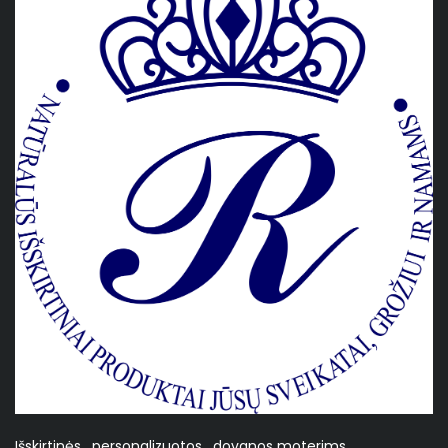
Išskirtinės , personalizuotos , dovanos moterims.