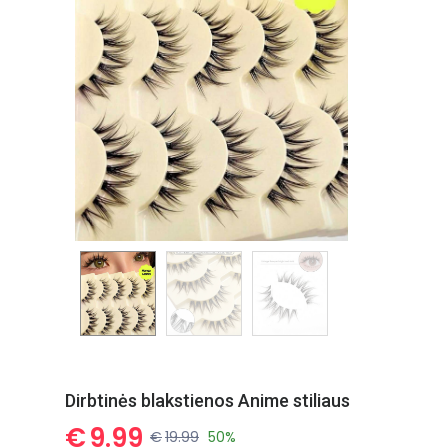
Dirbtinės blakstienos Anime stiliaus
€
9.99
€
19.99
50%