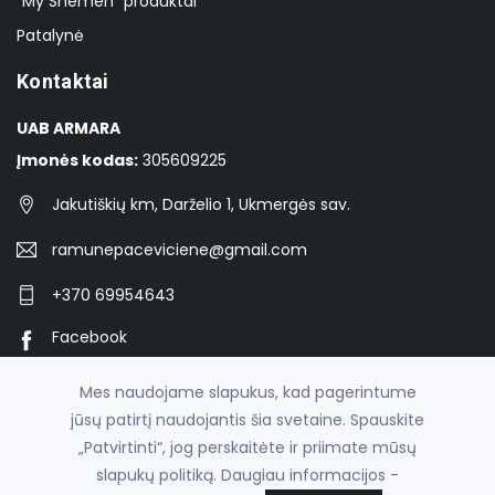
"My Shemen" produktai
Patalynė
Kontaktai
UAB ARMARA
Įmonės kodas:
305609225
Jakutiškių km, Darželio 1, Ukmergės sav.
ramunepaceviciene@gmail.com
+370 69954643
Facebook
Instagram
Mes naudojame slapukus, kad pagerintume
jūsų patirtį naudojantis šia svetaine. Spauskite
„Patvirtinti“, jog perskaitėte ir priimate mūsų
© 2026
asperku.lt
slapukų politiką. Daugiau informacijos -