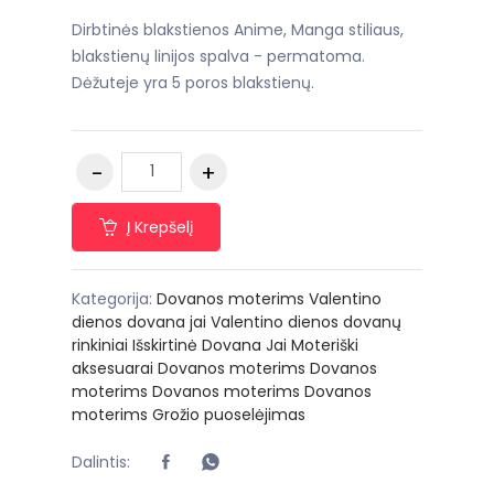
Dirbtinės blakstienos Anime, Manga stiliaus,
blakstienų linijos spalva - permatoma.
Dėžuteje yra 5 poros blakstienų.
Į Krepšelį
Kategorija:
Dovanos moterims
Valentino
dienos dovana jai
Valentino dienos dovanų
rinkiniai
Išskirtinė Dovana Jai
Moteriški
aksesuarai
Dovanos moterims
Dovanos
moterims
Dovanos moterims
Dovanos
moterims
Grožio puoselėjimas
Dalintis: