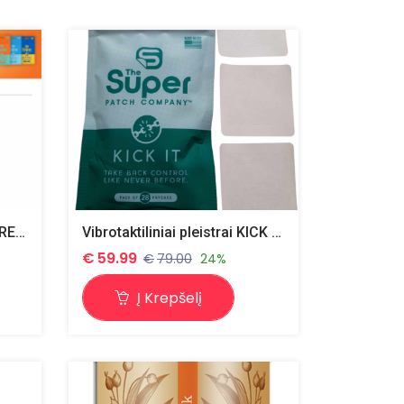
Vibrotaktiliniai pleistrai ,, FREEDOM 4+1 "-STOP SKAUSMUI
Vibrotaktiliniai pleistrai KICK IT 28vnt mažina žalingus įpročius
€
59.99
€
79.00
24%
Į Krepšelį