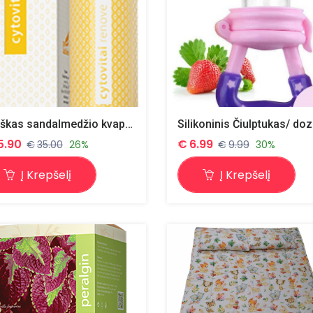
Čekiškas sandalmedžio kvapo natūralus odos kremas 50 ml
5.90
€
6.99
€
35.00
26%
€
9.99
30%
Į Krepšelį
Į Krepšelį