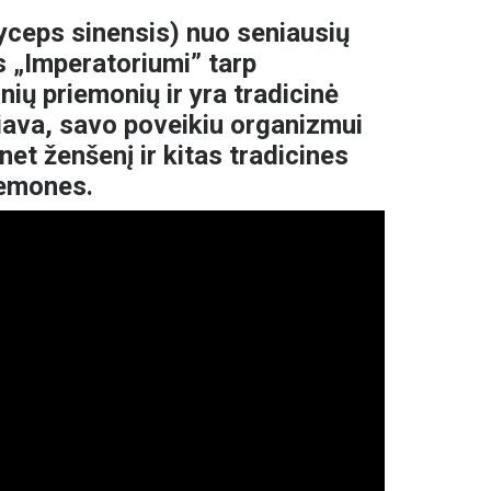
ceps sinensis) nuo seniausių
s „Imperatoriumi” tarp
nių priemonių ir yra tradicinė
iava, savo poveikiu organizmui
net ženšenį ir kitas tradicines
iemones.