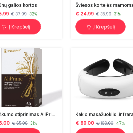
ūnų galios kortos
Šviesos kortelės mamom
5.99
€
24.99
€
37.99
32%
€
35.99
31%
Į Krepšelį
Į Krepšelį
Vyriškumo stiprinimas AliPrime
5.00
€
89.00
€
65.00
31%
€
169.00
47%