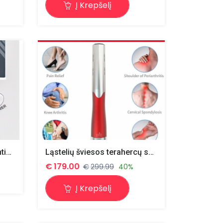
Į Krepšelį
Life Balance natūralių gamtinių biosistemų koregavimo prietaisas
Ląstelių šviesos terahercų smūgio bangų mašina Terahertz pūstuvas sveikatai Wellnes terapijos lazdelės įtaisas
€
179.00
€
299.99
40%
Į Krepšelį