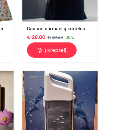
Vaikiškas ,,Lapiukų " patalynės komplektas 140×110 su pagalvele didesne
Gausos afirmacijų kortelės
€
28.00
€
38.99
28%
Į Krepšelį