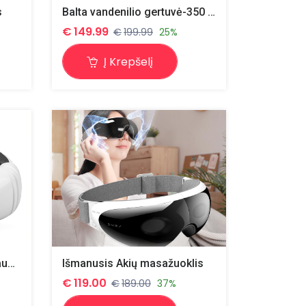
s
Balta vandenilio gertuvė-350 ml
€
149.99
€
199.99
25%
Į Krepšelį
Kaklo masažuoklis .infraraudonųjų spindulių šildomasis poveikis mažina skausmus . Malšinima nuovargį. Atsipalaidavimas .
Išmanusis Akių masažuoklis
€
119.00
€
189.00
37%