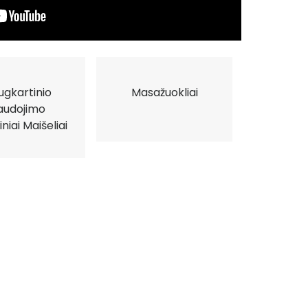
ugkartinio
Masažuokliai
audojimo
iniai Maišeliai