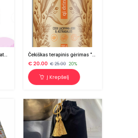
Silikoninis Čiulptukas/ dozatorius ( L dydis ) ROŽINIS idealiai tinkantis mažyliams, pradedant pažinti pirmuosius vaisių , daržovių, mėsos skonius.
Čekiškas terapinis gėrimas "Qi Drink" ,100 g.
€
20.00
€
25.00
20%
Į Krepšelį