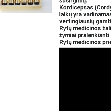
susirgimų.
Kordicepsas (Cordy
laikų yra vadinama
vertingiausių gamti
Rytų medicinos žal
žymiai pralenkianti 
Rytų medicinos pr