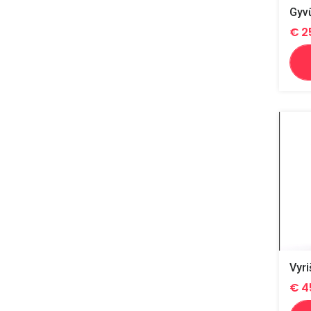
Gyv
€
2
€
4