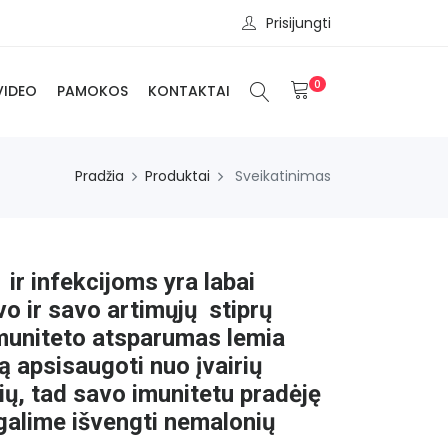
Prisijungti
0
VIDEO
PAMOKOS
KONTAKTAI
Pradžia
Produktai
Sveikatinimas
ir infekcijoms yra labai
vo ir savo artimųjų stiprų
imuniteto atsparumas lemia
 apsisaugoti nuo įvairių
ų, tad savo imunitetu pradėję
 galime išvengti nemalonių