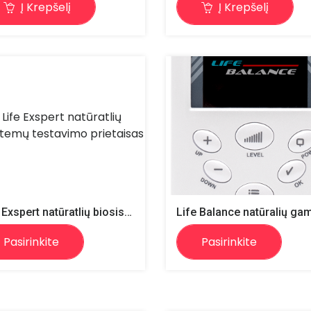
Į Krepšelį
Į Krepšelį
Life Exspert natūratlių biosistemų testavimo prietaisas
Pasirinkite
Pasirinkite