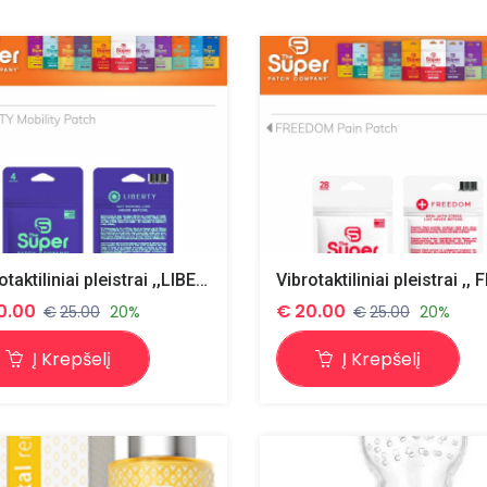
Vibrotaktiliniai pleistrai ,,LIBERTY 4+1 ''-gera savijauta
0.00
€
20.00
€
25.00
20%
€
25.00
20%
Į Krepšelį
Į Krepšelį