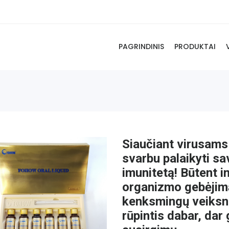
PAGRINDINIS
PRODUKTAI
Siaučiant virusams 
svarbu palaikyti sa
imunitetą! Būtent 
organizmo gebėjimą
kenksmingų veiksni
rūpintis dabar, dar