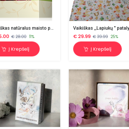
Čekiškas natūralus maisto papildas "Peralgin", 120 minkštų kapsulių
5.00
€
29.99
€
28.00
11%
€
39.99
25%
Į Krepšelį
Į Krepšelį